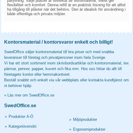
påfyllning. Varje plåster är tillverkat av textilmaterial, vilket ger
flexibilitet och komfort. Denna refill är en praktisk lösning för att alltid
ha tillgång till plåster när det behövs. Den är idealisk för användning i
både offentliga och privata miljöer.
Kontorsmaterial / kontorsvaror enkelt och billigt!
SwedOffice säljer kontorsmaterial till bra priser och med snabba
leveranser till företag och privatpersoner inom hela Sverige.
Vi har ett stort sortiment inom skrivbordsartiklar och kontorsmaterial, tex
pärmar, pennor, papper, kuvert och fika mm. Hos oss hittar du allt till
företagets kontor eller hemmakontoret.
Beställ snabbt och enkelt via vår webbplats eller kontakta kundtjänst om
ni behöver hjälp.
»
Läs mer om SwedOffice.se
SwedOffice.se
»
Produkter A-Ö
»
Miljöprodukter
»
Kategoriöversikt
»
Ergonomiprodukter