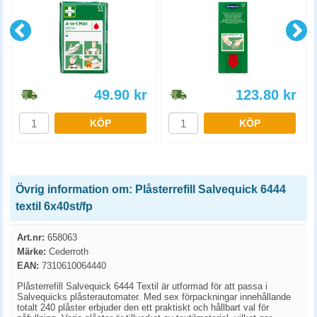
49.90
kr
123.80
kr
KÖP
KÖP
Övrig information om: Plåsterrefill Salvequick 6444
textil 6x40st/fp
Art.nr:
658063
Märke:
Cederroth
EAN:
7310610064440
Plåsterrefill Salvequick 6444 Textil är utformad för att passa i
Salvequicks plåsterautomater. Med sex förpackningar innehållande
totalt 240 plåster erbjuder den ett praktiskt och hållbart val för