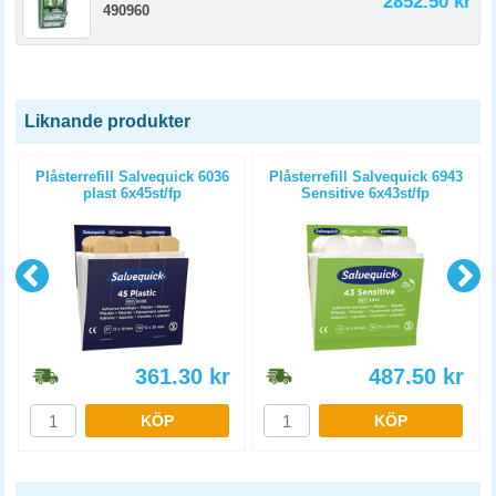
2852.50 kr
490960
Liknande produkter
Plåsterrefill Salvequick 6036
Plåsterrefill Salvequick 6943
plast 6x45st/fp
Sensitive 6x43st/fp
361.30
kr
487.50
kr
KÖP
KÖP