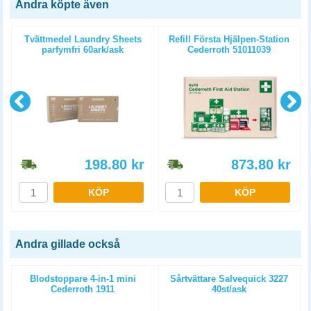
Andra köpte även
Tvättmedel Laundry Sheets
Refill Första Hjälpen-Station
parfymfri 60ark/ask
Cederroth 51011039
198.80
kr
873.80
kr
KÖP
KÖP
Andra gillade också
Blodstoppare 4-in-1 mini
Sårtvättare Salvequick 3227
Cederroth 1911
40st/ask