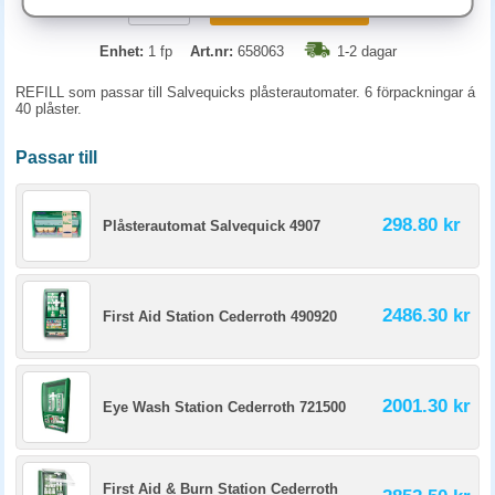
KÖP
Enhet:
1 fp
Art.nr:
658063
1-2 dagar
REFILL som passar till Salvequicks plåsterautomater. 6 förpackningar á
40 plåster.
Passar till
298.80 kr
Plåsterautomat Salvequick 4907
2486.30 kr
First Aid Station Cederroth 490920
2001.30 kr
Eye Wash Station Cederroth 721500
First Aid & Burn Station Cederroth