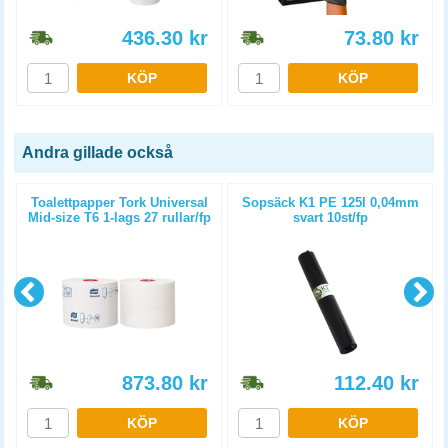
436.30
kr
73.80
kr
KÖP
KÖP
Andra gillade också
3
Toalettpapper Tork Universal
Sopsäck K1 PE 125l 0,04mm
Mid-size T6 1-lags 27 rullar/fp
svart 10st/fp
873.80
kr
112.40
kr
KÖP
KÖP