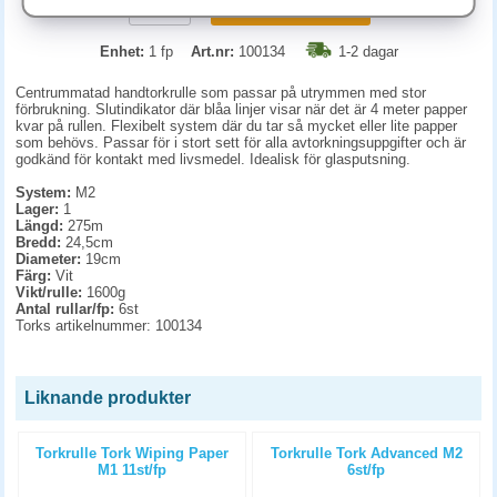
KÖP
Enhet:
1 fp
Art.nr:
100134
1-2 dagar
Centrummatad handtorkrulle som passar på utrymmen med stor
förbrukning. Slutindikator där blåa linjer visar när det är 4 meter papper
kvar på rullen. Flexibelt system där du tar så mycket eller lite papper
som behövs. Passar för i stort sett för alla avtorkningsuppgifter och är
godkänd för kontakt med livsmedel. Idealisk för glasputsning.
System:
M2
Lager:
1
Längd:
275m
Bredd:
24,5cm
Diameter:
19cm
Färg:
Vit
Vikt/rulle:
1600g
Antal rullar/fp:
6st
Torks artikelnummer: 100134
Liknande produkter
Torkrulle Tork Wiping Paper
Torkrulle Tork Advanced M2
M1 11st/fp
6st/fp