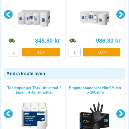
848.80
kr
986.30
kr
KÖP
KÖP
Andra köpte även
Toalettpapper Tork Universal 2
Engångshandskar Nitril Svart
lager T4 42 rullar/bal
S 100st/fp