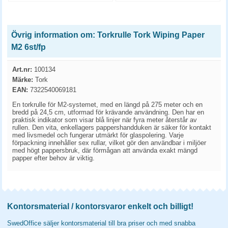
Övrig information om: Torkrulle Tork Wiping Paper
M2 6st/fp
Art.nr:
100134
Märke:
Tork
EAN:
7322540069181
En torkrulle för M2-systemet, med en längd på 275 meter och en
bredd på 24,5 cm, utformad för krävande användning. Den har en
praktisk indikator som visar blå linjer när fyra meter återstår av
rullen. Den vita, enkellagers pappershandduken är säker för kontakt
med livsmedel och fungerar utmärkt för glaspolering. Varje
förpackning innehåller sex rullar, vilket gör den användbar i miljöer
med högt pappersbruk, där förmågan att använda exakt mängd
papper efter behov är viktig.
Kontorsmaterial / kontorsvaror enkelt och billigt!
SwedOffice säljer kontorsmaterial till bra priser och med snabba