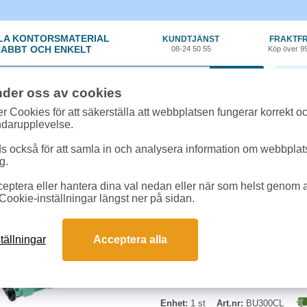
LA KONTORSMATERIAL
KUNDTJÄNST
FRAKTFR
ABBT OCH ENKELT
08-24 50 55
Köp över 9
0 var
nder oss av cookies
ehör, Förbrukning
»
Toner Brother
»
Belt unit Brother BU300CL 50k
r Cookies för att säkerställa att webbplatsen fungerar korrekt o
ndarupplevelse.
Belt unit Brother BU3
 också för att samla in och analysera information om webbpla
g.
Bältenhet för upp till 50.000 sidor.
eptera eller hantera dina val nedan eller när som helst genom at
Cookie-inställningar längst ner på sidan.
tällningar
Acceptera alla
Enhet:
1 st
Art.nr:
BU300CL