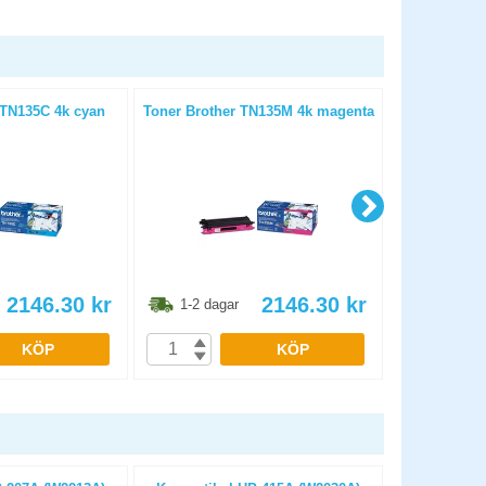
 TN135C 4k cyan
Toner Brother TN135M 4k magenta
Toner Brot
2146.30
kr
2146.30
kr
1-2 dagar
1-2 dag
KÖP
KÖP