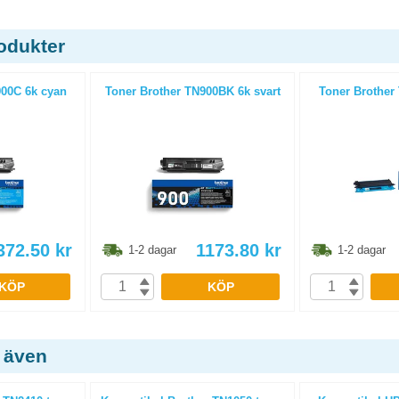
odukter
900C 6k cyan
Toner Brother TN900BK 6k svart
Toner Brother
372.50
kr
1173.80
kr
1-2 dagar
1-2 dagar
KÖP
KÖP
 även