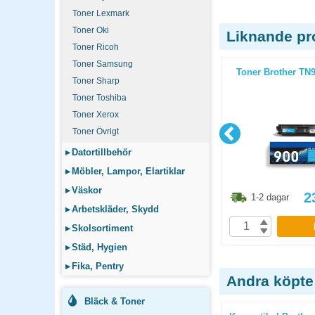
Toner Lexmark
Toner Oki
Liknande pr
Toner Ricoh
Toner Samsung
 1,5k gul
Toner Brother TN328M 6k magenta
Toner Brother TN
Toner Sharp
Toner Toshiba
Toner Xerox
Toner Övrigt
▸
Datortillbehör
▸
Möbler, Lampor, Elartiklar
▸
Väskor
6.30
kr
2655
kr
2
1-2 dagar
1-2 dagar
▸
Arbetskläder, Skydd
P
KÖP
▸
Skolsortiment
▸
Städ, Hygien
▸
Fika, Pentry
Andra köpte
Bläck & Toner