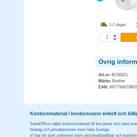
3.80
kr
861.30
kr
1-2 dagar
1-2 dagar
P
KÖP
Övrig infor
Art.nr:
BU300CL
Märke:
Brother
EAN:
4977766679602
Kontorsmaterial / kontorsvaror enkelt och billi
SwedOffice säljer kontorsmaterial till bra priser och med snab
företag och privatpersoner inom hela Sverige.
Vi har ett stort sortiment inom skrivbordsartiklar och kontors