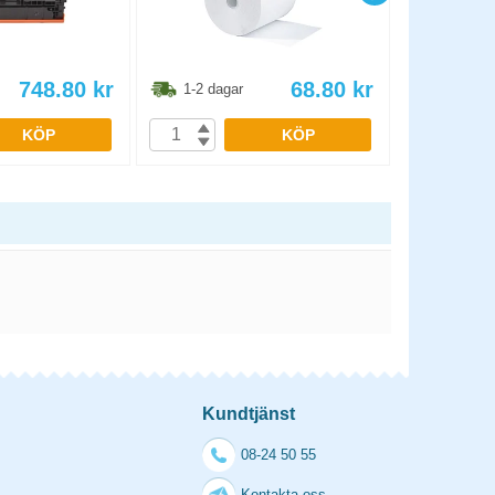
748.80
kr
68.80
kr
1-2 dagar
1-2 dag
KÖP
KÖP
Kundtjänst
08-24 50 55
Kontakta oss