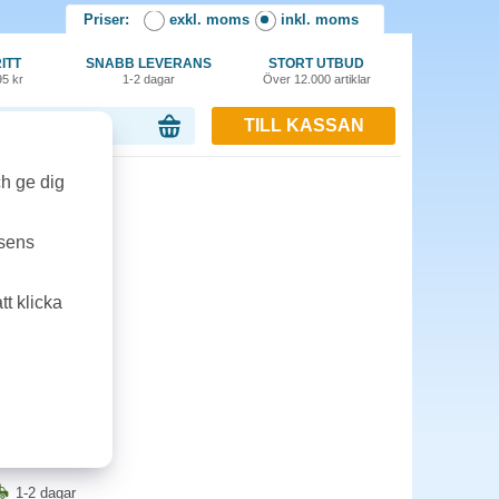
Priser:
exkl. moms
inkl. moms
ITT
SNABB LEVERANS
STORT UTBUD
95 kr
1-2 dagar
Över 12.000 artiklar
TILL KASSAN
or, 0.00 kr
ch ge dig
00CL 50k
tsens
t klicka
1-2 dagar