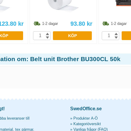
123.80
kr
93.80
kr
1-2 dagar
1-2 dagar
KÖP
KÖP
mation om: Belt unit Brother BU300CL 50k
gt!
SwedOffice.se
ba leveranser till
»
Produkter A-Ö
»
Kategoriöversikt
material, tex pärmar,
»
Vanliga frågor (FAQ)