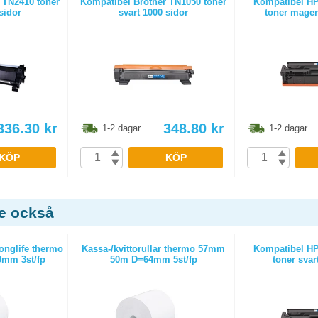
 TN2410 toner
Kompatibel Brother TN1050 toner
Kompatibel HP
sidor
svart 1000 sidor
toner magen
336.30
kr
348.80
kr
1-2 dagar
1-2 dagar
KÖP
KÖP
de också
Longlife thermo
Kassa-/kvittorullar thermo 57mm
Kompatibel HP
mm 3st/fp
50m D=64mm 5st/fp
toner svar