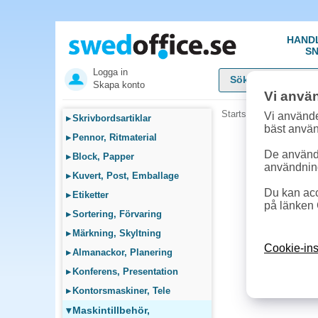
HAND
SN
Logga in
Skapa konto
Vi anvä
Startsida
»
Maskintillb
Vi använde
▸
Skrivbordsartiklar
bäst anvä
▸
Pennor, Ritmaterial
De används
▸
Block, Papper
användnin
▸
Kuvert, Post, Emballage
Du kan acc
▸
Etiketter
på länken 
▸
Sortering, Förvaring
▸
Märkning, Skyltning
Cookie-ins
▸
Almanackor, Planering
▸
Konferens, Presentation
▸
Kontorsmaskiner, Tele
▾
Maskintillbehör,