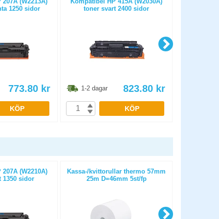
 207A (W2213A)
Kompatibel HP 415A (W2030A)
Kompatibel 
ta 1250 sidor
toner svart 2400 sidor
sva
773.80
kr
823.80
kr
1-2 dagar
1-2 dag
KÖP
KÖP
 207A (W2210A)
Kassa-/kvittorullar thermo 57mm
Papper HP B
t 1350 sidor
25m D=46mm 5st/fp
6