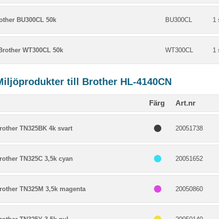
rother BU300CL 50k
BU300CL
1 
Brother WT300CL 50k
WT300CL
1 
Miljöprodukter till Brother HL-4140CN
Färg
Art.nr
rother TN325BK 4k svart
20051738
rother TN325C 3,5k cyan
20051652
rother TN325M 3,5k magenta
20050860