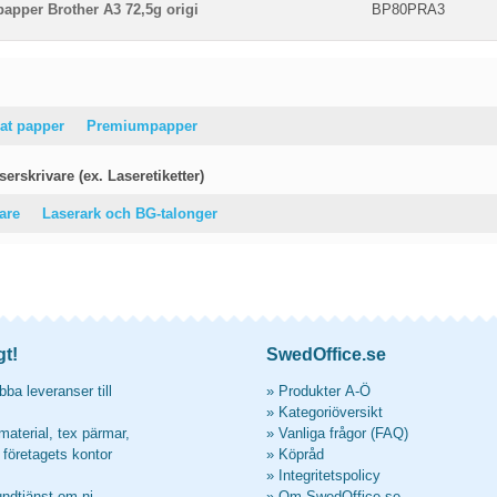
papper Brother A3 72,5g origi
BP80PRA3
at papper
Premiumpapper
erskrivare (ex. Laseretiketter)
vare
Laserark och BG-talonger
gt!
SwedOffice.se
ba leveranser till
»
Produkter A-Ö
»
Kategoriöversikt
material, tex pärmar,
»
Vanliga frågor (FAQ)
l företagets kontor
»
Köpråd
»
Integritetspolicy
undtjänst om ni
»
Om SwedOffice.se