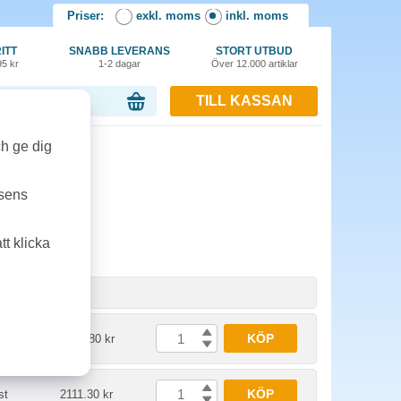
Priser:
exkl. moms
inkl. moms
ITT
SNABB LEVERANS
STORT UTBUD
95 kr
1-2 dagar
Över 12.000 artiklar
TILL KASSAN
or, 0.00 kr
ch ge dig
tsens
t klicka
nhet
Pris
KÖP
st
1073.80 kr
KÖP
st
2111.30 kr