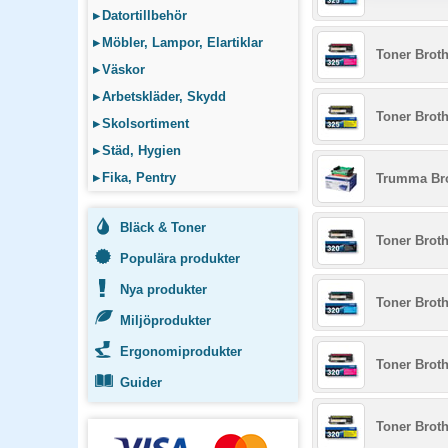
▸
Datortillbehör
▸
Möbler, Lampor, Elartiklar
Toner Brot
▸
Väskor
▸
Arbetskläder, Skydd
Toner Broth
▸
Skolsortiment
▸
Städ, Hygien
▸
Fika, Pentry
Trumma Bro
Bläck & Toner
Toner Broth
Populära produkter
Nya produkter
Toner Brot
Miljöprodukter
Ergonomiprodukter
Toner Brot
Guider
Toner Broth