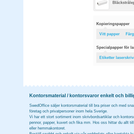
Bläckstråle
Kopieringspapper
Vitt papper
Färg
Specialpapper för las
Etiketter laserskri
Kontorsmaterial / kontorsvaror enkelt och billi
SwedOffice säljer kontorsmaterial till bra priser och med snab
företag och privatpersoner inom hela Sverige.
Vi har ett stort sortiment inom skrivbordsartiklar och kontors
pennor, papper, kuvert och fika mm. Hos oss hittar du allt til
eller hemmakontoret.
Beställ snabbt och enkelt via vår webbplats eller kontakta k