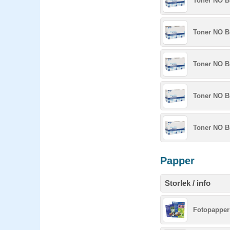
Toner NO B
Toner NO Br
Toner NO B
Toner NO B
Toner NO B
Papper
Storlek / info
Fotopapper 