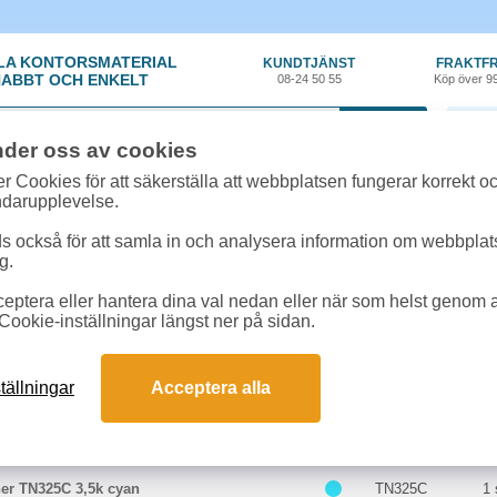
LA KONTORSMATERIAL
KUNDTJÄNST
FRAKTFR
ABBT OCH ENKELT
08-24 50 55
Köp över 9
0 var
nder oss av cookies
r Cookies för att säkerställa att webbplatsen fungerar korrekt o
 & toner
»
Brother HL-4140CN
ndarupplevelse.
r till Brother HL-4140CN online
 också för att samla in och analysera information om webbpla
 passar till Brother HL-4140CN
g.
eptera eller hantera dina val nedan eller när som helst genom at
kter till Brother HL-4140CN
Cookie-inställningar längst ner på sidan.
Färg
Art.nr
E
tällningar
Acceptera alla
her TN325BK 4k svart
TN325BK
1 
her TN325C 3,5k cyan
TN325C
1 