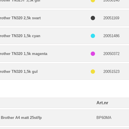
rother TN325Y 3,5k gul
20050140
other TN320 2,5k svart
20051169
rother TN320 1,5k cyan
20051486
rother TN320 1,5k magenta
20050372
rother TN320 1,5k gul
20051523
Art.nr
Brother A4 matt 25st/fp
BP60MA