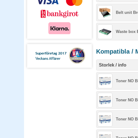
Belt unit B
Waste box 
Kompatibla / 
Storlek / info
Toner NO B
Toner NO B
Toner NO B