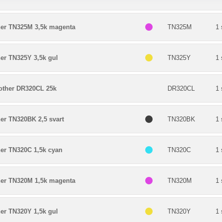
her TN325M 3,5k magenta
TN325M
1 
er TN325Y 3,5k gul
TN325Y
1 
ther DR320CL 25k
DR320CL
1 
er TN320BK 2,5 svart
TN320BK
1 
her TN320C 1,5k cyan
TN320C
1 
her TN320M 1,5k magenta
TN320M
1 
er TN320Y 1,5k gul
TN320Y
1 