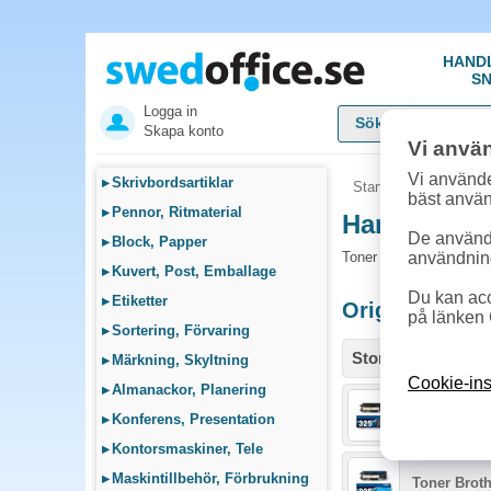
HAND
SN
Logga in
Skapa konto
Vi anvä
Vi använde
▸
Skrivbordsartiklar
Startsida
»
Sök bläck
bäst anvä
▸
Pennor, Ritmaterial
Handla Tone
De används
▸
Block, Papper
Toner och tillbehör som
användnin
▸
Kuvert, Post, Emballage
Du kan acc
▸
Etiketter
Originalprodu
på länken 
▸
Sortering, Förvaring
Storlek / info
▸
Märkning, Skyltning
Cookie-ins
▸
Almanackor, Planering
Toner Brot
▸
Konferens, Presentation
▸
Kontorsmaskiner, Tele
▸
Maskintillbehör, Förbrukning
Toner Brot