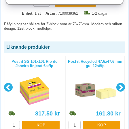
KÖP
Enhet:
1 st
Art.nr:
7100039361
1-2 dagar
Påfyllningsbar hållare för Z-block som är 76x76mm. Modern och stilren
design. 12st block medföljer.
Liknande produkter
Post-it SS 101x101 Rio de
Post-it Recycled 47,6x47,6 mm
Janeiro linjerat 6st/fp
gul 12st/fp
317.50
kr
161.30
kr
KÖP
KÖP