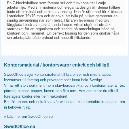
En Z-blockshållare som förenar stil och funktionalitet i varje
arbetsmiljö. Med sin moderna och eleganta design blir denna hållare
både ett praktiskt och dekorativt inslag. Den är utformad för Z-blocks
i storleken 76x76 mm och är enkel att fylla på, vilket garanterar en
smidig användning när som helst. Hållaren levereras med tolv
färgglada block av självhäftande lappar, vilket utgör ett utmärkt
startpaket för att organisera och snabbt nå anteckningar både på
kontoret och i hemmet. En perfekt lösning för den som önskar hålla
sin arbetsplats både ordnad och visuellt tilltalande.
Kontorsmaterial / kontorsvaror enkelt och billigt!
SwedOffice säljer kontorsmaterial till bra priser och med snabba
leveranser till företag och privatpersoner inom hela Sverige.
Vi har ett stort sortiment inom skrivbordsartiklar och kontorsmaterial, tex
pärmar, pennor, papper, kuvert och fika mm. Hos oss hittar du allt till
företagets kontor eller hemmakontoret.
Beställ snabbt och enkelt via vår webbplats eller kontakta kundtjänst om
ni behöver hjälp.
»
Läs mer om SwedOffice.se
SwedOffice.se