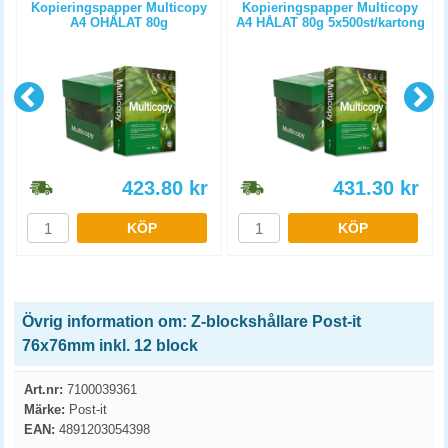
Kopieringspapper Multicopy
Kopieringspapper Multicopy
A4 OHÅLAT 80g
A4 HÅLAT 80g 5x500st/kartong
5x500st/kartong
423.80
kr
431.30
kr
KÖP
KÖP
Övrig information om: Z-blockshållare Post-it
76x76mm inkl. 12 block
Art.nr:
7100039361
Märke:
Post-it
EAN:
4891203054398