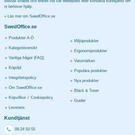
Beställ snabbt och enkelt via vår webbplats eller kontakta kundtjänst om
ni behöver hjälp.
»
Läs mer om SwedOffice.se
SwedOffice.se
»
Produkter A-Ö
»
Miljöprodukter
»
Kategoriöversikt
»
Ergonomiprodukter
»
Vanliga frågor (FAQ)
»
Varumärken
»
Köpråd
»
Populära produkter
»
Integritetspolicy
»
Nya produkter
»
Om SwedOffice.se
»
Bläck & Toner
»
Köpvillkor
/
Cookiepolicy
»
Guider
»
Leverans
Kundtjänst
08-24 50 55