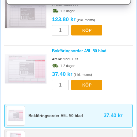
Art.nr:
92210084
Förtryckta blanketter med kopia ger ett professionellt intryck och passar
1-2 dagar
verksamheter som dagligen levererar till kund. Egenutskrivna räcker för
intern administration och flexibla format, billigare i mindre volymer.
123.80 kr
(inkl. moms)
KÖP
Bokföringsorder A5L 50 blad
Art.nr:
92210073
1-2 dagar
37.40 kr
(inkl. moms)
KÖP
37.40 kr
Bokföringsorder A5L 50 blad