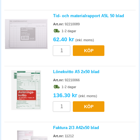
Tid- och materialrapport A5L 50 blad
Art.nr:
92210089
1-2 dagar
62.40 kr
(inkl. moms)
KÖP
Lönekvitto A5 2x50 blad
Art.nr:
92210066
1-2 dagar
136.30 kr
(inkl. moms)
KÖP
Faktura 2/3 A42x50 blad
Art.nr:
11212