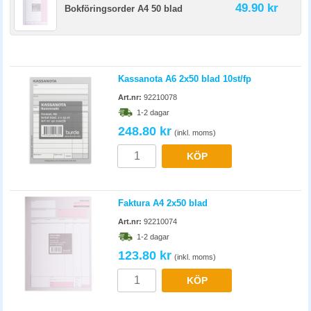
49.90 kr
Bokföringsorder A4 50 blad
Kassanota A6 2x50 blad 10st/fp
Art.nr:
92210078
1-2 dagar
248.80 kr
(inkl. moms)
KÖP
Faktura A4 2x50 blad
Art.nr:
92210074
1-2 dagar
123.80 kr
(inkl. moms)
KÖP