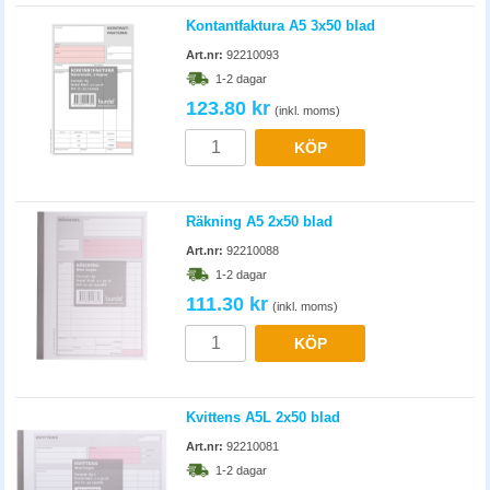
Kontantfaktura A5 3x50 blad
Art.nr:
92210093
1-2 dagar
123.80 kr
(inkl. moms)
KÖP
Räkning A5 2x50 blad
Art.nr:
92210088
1-2 dagar
111.30 kr
(inkl. moms)
KÖP
Kvittens A5L 2x50 blad
Art.nr:
92210081
1-2 dagar