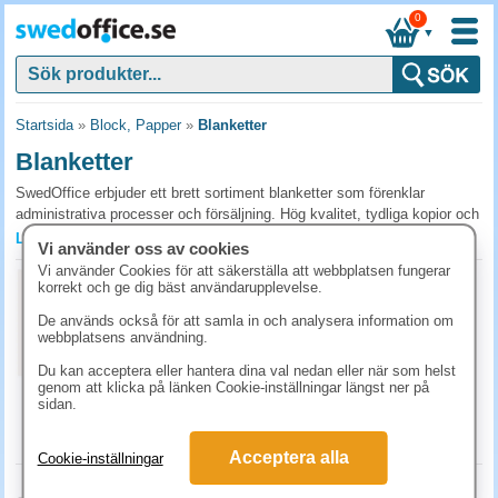
0
▼
Startsida
»
Block, Papper
»
Blanketter
Blanketter
SwedOffice erbjuder ett brett sortiment blanketter som förenklar
administrativa processer och försäljning. Hög kvalitet, tydliga kopior och
praktisk utformning sparar tid och minskar fel. Välj våra FSC-certifierade
Läs mer »
Vi använder oss av cookies
alternativ för en effektiv och hållbar lösning - beställ idag för att förbättra
Vi använder Cookies för att säkerställa att webbplatsen fungerar
din verksamhet.
Körjournal A5 32 blad
korrekt och ge dig bäst användarupplevelse.
Art.nr:
92210055
Vanliga frågor och svar om blanketter
De används också för att samla in och analysera information om
1-2 dagar
webbplatsens användning.
Vilka blanketter behövs i de flesta verksamheter?
73.80 kr
(inkl. moms)
Du kan acceptera eller hantera dina val nedan eller när som helst
Faktura, kvitto, följesedel och beställningssedel täcker det vanligaste
genom att klicka på länken Cookie-inställningar längst ner på
KÖP
sidan.
flödet. Verksamheter med mycket service behöver dessutom
arbetsorderblock. Välj blanketter med kopia om du behöver behålla
original samtidigt som kunden får sin del.
Acceptera alla
Cookie-inställningar
Körjournal A5L 2x50 blad
Förtryckta eller egenutskrivna blanketter?