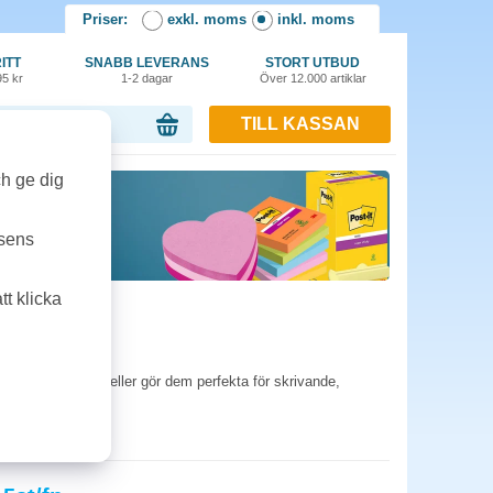
Priser:
exkl. moms
inkl. moms
ITT
SNABB LEVERANS
STORT UTBUD
95 kr
1-2 dagar
Över 12.000 artiklar
TILL KASSAN
or, 0.00 kr
ch ge dig
tsens
t klicka
appersval och modeller gör dem perfekta för skrivande,
rt val.