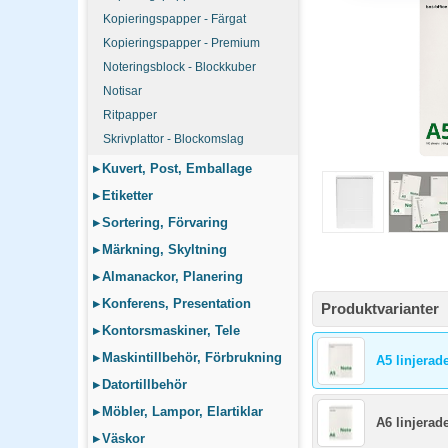
Linjerat passar för tex
Kopieringspapper - Färgat
också ska användas för 
Kopieringspapper - Premium
Noteringsblock - Blockkuber
Hur många blad beh
Notisar
För terminslångt använd
Ritpapper
mycket längre än mjuk
Skrivplattor - Blockomslag
▸
Kuvert, Post, Emballage
▸
Etiketter
▸
Sortering, Förvaring
▸
Märkning, Skyltning
▸
Almanackor, Planering
▸
Konferens, Presentation
Produktvarianter
▸
Kontorsmaskiner, Tele
▸
Maskintillbehör, Förbrukning
A5 linjerad
▸
Datortillbehör
▸
Möbler, Lampor, Elartiklar
A6 linjerad
▸
Väskor