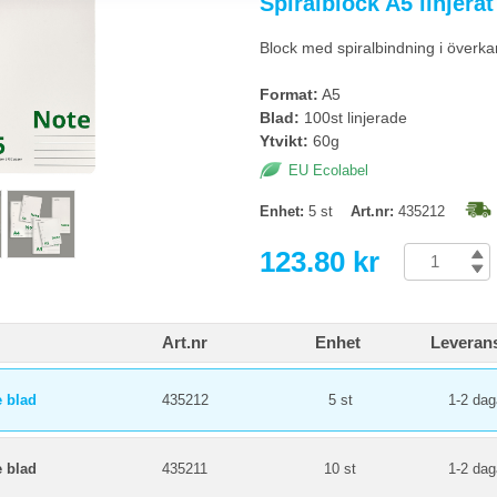
Spiralblock A5 linjerat
ttunga anteckningar, möten, föreläsningar, brainstorming. Rutat är bättre för m
skisser eller tekniska ritningar.
Block med spiralbindning i överkan
över ett spiralblock?
Format:
A5
ande räcker 80-100 blad. För längre projekt välj 160 blad eller flera tunnare b
Blad:
100st linjerade
papper.
Ytvikt:
60g
EU Ecolabel
Enhet:
5 st
Art.nr:
435212
123.80 kr
Art.nr
Enhet
Leverans
e blad
435212
5 st
1-2 dag
e blad
435211
10 st
1-2 dag