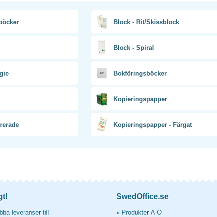
böcker
Block - Rit/Skissblock
Block - Spiral
gie
Bokföringsböcker
Kopieringspapper
orerade
Kopieringspapper - Färgat
gt!
SwedOffice.se
ba leveranser till
»
Produkter A-Ö