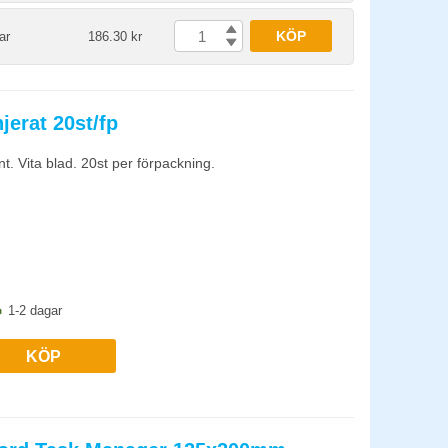
KÖP
ar
186.30 kr
jerat 20st/fp
t. Vita blad. 20st per förpackning.
1-2 dagar
KÖP