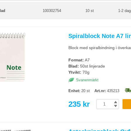
lad
100302754
10 st
1-2 dag
Spiralblock Note A7 lin
Block med spiralbindning i överkan
Format:
A7
Blad:
50st linjerade
Ytvikt:
70g
Svanenmärkt
Enhet:
20 st
Art.nr:
435213
235 kr