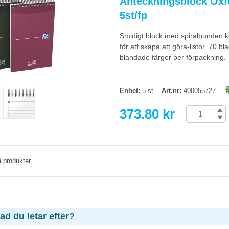
Anteckningsblock Ox
5st/fp
Smidigt block med spiralbunden ko
för att skapa att göra-listor. 70 b
blandade färger per förpackning.
Enhet:
5 st
Art.nr:
400055727
373.80 kr
5
produkter
vad du letar efter?