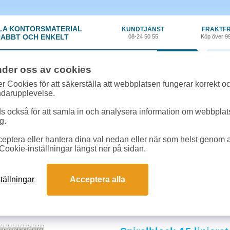
LA KONTORSMATERIAL
KUNDTJÄNST
FRAKTFR
ABBT OCH ENKELT
08-24 50 55
Köp över 9
0 var
nder oss av cookies
r Cookies för att säkerställa att webbplatsen fungerar korrekt o
ndarupplevelse.
 också för att samla in och analysera information om webbpla
g.
eptera eller hantera dina val nedan eller när som helst genom at
per
»
Block - Spiral
Cookie-inställningar längst ner på sidan.
ock
spiralblock i flerpack ger prisvärda och högkvalitativa anteckningar. Olika p
tällningar
Acceptera alla
 organisering. Köp flerpack för bättre värde, enklare ordning och ett mer hållba
och svar om spiralblock
 papper i spiralblocket?