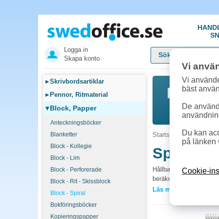
HAND
SN
Logga in
Skapa konto
Vi anvä
Vi använde
▸
Skrivbordsartiklar
bäst anvä
▸
Pennor, Ritmaterial
De används
▾
Block, Papper
användnin
Anteckningsböcker
Du kan acc
Blanketter
Startsida
»
Block, Pap
på länken 
Block - Kollegie
Spiralbl
Block - Lim
Hållbara, svanenmärkta 
Block - Perforerade
Cookie-ins
beräkningar och effektiv
Block - Rit - Skissblock
Läs mer »
Block - Spiral
Vanliga frågor 
Bokföringsböcker
Linjerat eller rutat
Kopieringspapper