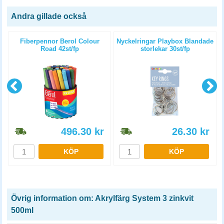
Andra gillade också
Fiberpennor Berol Colour
Nyckelringar Playbox Blandade
Road 42st/fp
storlekar 30st/fp
496.30
kr
26.30
kr
KÖP
KÖP
Övrig information om: Akrylfärg System 3 zinkvit
500ml