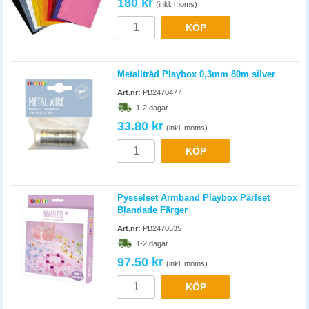
Metalltråd Playbox 0,3mm 80m silver
Art.nr:
PB2470477
1-2 dagar
33.80 kr
(inkl. moms)
KÖP
Pysselset Armband Playbox Pärlset
Blandade Färger
Art.nr:
PB2470535
1-2 dagar
97.50 kr
(inkl. moms)
KÖP
Klistermärken Playbox Scrapbook
Blandade Färger och Former