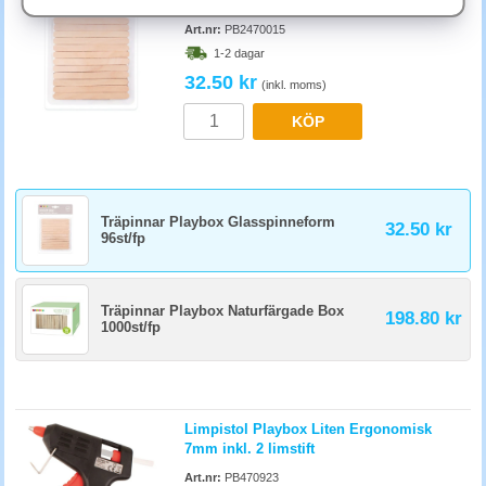
96st/fp
Tygkassar och plastlådor med lock håller torra material rena. Märk
innehållet på utsidan. Sparar mycket tid när läraren letar fram material
Art.nr:
PB2470015
för en lektion.
1-2 dagar
32.50 kr
(inkl. moms)
KÖP
Träpinnar Playbox Glasspinneform
32.50 kr
96st/fp
Träpinnar Playbox Naturfärgade Box
198.80 kr
1000st/fp
Limpistol Playbox Liten Ergonomisk
7mm inkl. 2 limstift
Art.nr:
PB470923