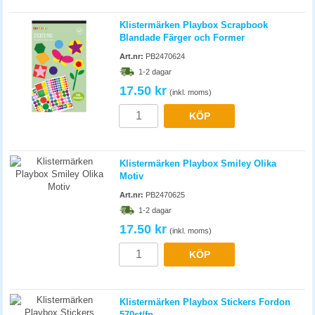
Art.nr:
PB2470624
1-2 dagar
17.50 kr
(inkl. moms)
KÖP
Klistermärken Playbox Smiley Olika
Motiv
Art.nr:
PB2470625
1-2 dagar
17.50 kr
(inkl. moms)
KÖP
Klistermärken Playbox Stickers Fordon
570st/fp
Art.nr:
PB2470627
1-2 dagar