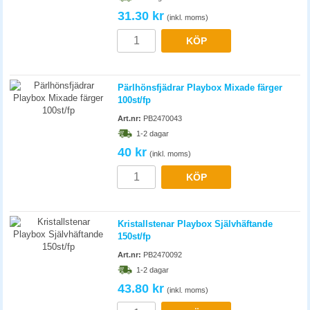
KÖP
Pärlhönsfjädrar Playbox Mixade färger
100st/fp
Art.nr:
PB2470043
1-2 dagar
40 kr
(inkl. moms)
KÖP
Kristallstenar Playbox Självhäftande
150st/fp
Art.nr:
PB2470092
1-2 dagar
43.80 kr
(inkl. moms)
KÖP