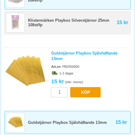
288st/fp
Klistermärken Playbox Silverstjärnor 25mm
15 kr
108st/fp
Guldstjärnor Playbox Självhäftande
13mm
Art.nr:
PB2550000
1-2 dagar
15 kr
(inkl. moms)
KÖP
15 kr
Guldstjärnor Playbox Självhäftande 13mm