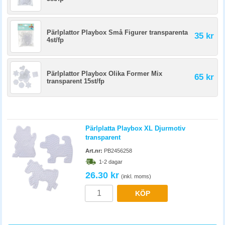
Pärlplattor Playbox Små Figurer transparenta
35 kr
4st/fp
Pärlplattor Playbox Olika Former Mix
65 kr
transparent 15st/fp
Pärlplatta Playbox XL Djurmotiv
transparent
Art.nr:
PB2456258
1-2 dagar
26.30 kr
(inkl. moms)
KÖP