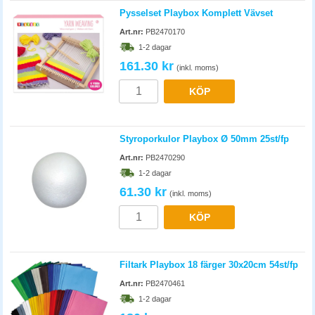
1-2 dagar
161.30 kr
(inkl. moms)
KÖP
Styroporkulor Playbox Ø 50mm 25st/fp
Art.nr:
PB2470290
1-2 dagar
61.30 kr
(inkl. moms)
KÖP
Filtark Playbox 18 färger 30x20cm 54st/fp
Art.nr:
PB2470461
1-2 dagar
180 kr
(inkl. moms)
KÖP