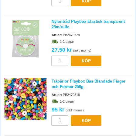
Nylontråd Playbox Elastisk transparent
25m/rulle
Art.nr:
PB2470729
1-2 dagar
27.50 kr
(inkl. moms)
KÖP
Träpärlor Playbox Bas Blandade Färger
och Former 250g
Art.nr:
PB2470818
1-2 dagar
95 kr
(inkl. moms)
KÖP
Träpärlmix Playbox Blandade Färger
300st/fp