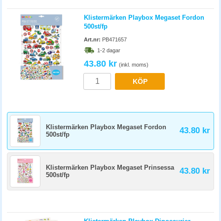
Klistermärken Playbox Megaset Fordon
500st/fp
Art.nr:
PB471657
1-2 dagar
43.80 kr
(inkl. moms)
KÖP
Klistermärken Playbox Megaset Fordon
43.80 kr
500st/fp
Klistermärken Playbox Megaset Prinsessa
43.80 kr
500st/fp