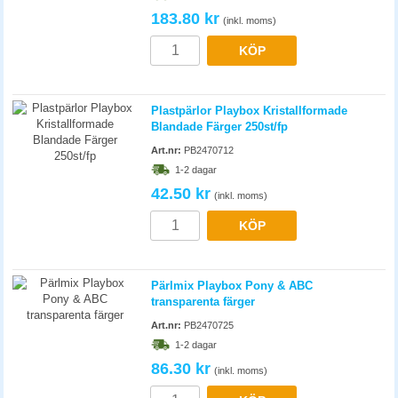
KÖP
Plastpärlor Playbox Kristallformade
Blandade Färger 250st/fp
Art.nr:
PB2470712
1-2 dagar
42.50 kr
(inkl. moms)
KÖP
Pärlmix Playbox Pony & ABC
transparenta färger
Art.nr:
PB2470725
1-2 dagar
86.30 kr
(inkl. moms)
KÖP