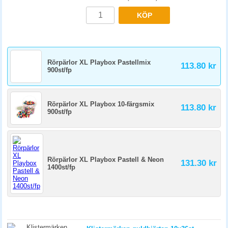
KÖP
Rörpärlor XL Playbox Pastellmix
113.80 kr
900st/fp
Rörpärlor XL Playbox 10-färgsmix
113.80 kr
900st/fp
Rörpärlor XL Playbox Pastell & Neon
131.30 kr
1400st/fp
Klistermärken guldhjärtan 10x36st
Art.nr:
1757
3-9 dagar