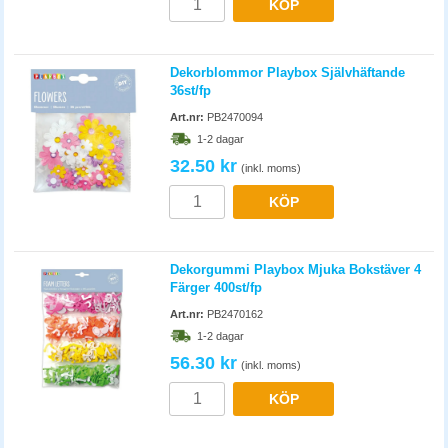
Dekorblommor Playbox Självhäftande
36st/fp
Art.nr:
PB2470094
1-2 dagar
32.50 kr
(inkl. moms)
KÖP
Dekorgummi Playbox Mjuka Bokstäver 4
Färger 400st/fp
Art.nr:
PB2470162
1-2 dagar
56.30 kr
(inkl. moms)
KÖP
Pysselset Playbox Komplett Vävset
Art.nr:
PB2470170