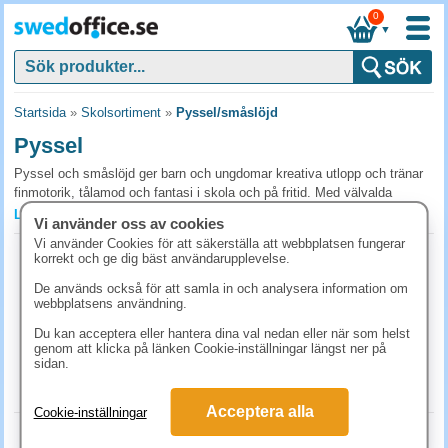
0
▼
Startsida
»
Skolsortiment
»
Pyssel/småslöjd
Pyssel
Pyssel och småslöjd ger barn och ungdomar kreativa utlopp och tränar
finmotorik, tålamod och fantasi i skola och på fritid. Med välvalda
pysselmaterial skapas engagerande aktiviteter för alla åldrar. Beställ
Läs mer »
Vi använder oss av cookies
pyssel och småslöjd till er skola eller förskola från SwedOffice.
Vi använder Cookies för att säkerställa att webbplatsen fungerar
Klistermärken guldstjärnor 123st/fp
korrekt och ge dig bäst användarupplevelse.
Vanliga frågor och svar om pyssel
Art.nr:
3903
De används också för att samla in och analysera information om
Vilket pysselmaterial passar för olika åldrar?
1-2 dagar
webbplatsens användning.
31.10 kr
Förskolan klarar tjocka kritor, stora pärlor, lim med pensel och färdiga
(inkl. moms)
Du kan acceptera eller hantera dina val nedan eller när som helst
pysselpaket. Från lågstadiet och uppåt klarar eleverna saxar, mindre
genom att klicka på länken Cookie-inställningar längst ner på
KÖP
sidan.
pärlor och egna projekt med flera tekniker.
Hur förvaras pysselmaterial mellan användningar?
Acceptera alla
Cookie-inställningar
Sortimentslådor med fack passar för pärlor, knappar och småsaker.
Träpinnar Playbox Glasspinneform