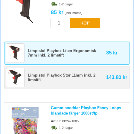
1-2 dagar
85 kr
(inkl. moms)
KÖP
Limpistol Playbox Liten Ergonomisk
85 kr
7mm inkl. 2 limstift
Limpistol Playbox Stor 11mm inkl. 2
143.80 kr
limstift
Gummisnoddar Playbox Fancy Loops
blandade färger 1000st/fp
Art.nr:
PB2471085
1-2 dagar