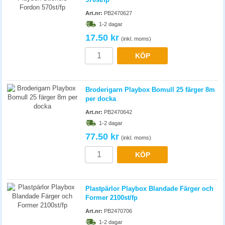
17.50 kr
(inkl. moms)
KÖP
Broderigarn Playbox Bomull 25 färger 8m
per docka
Art.nr:
PB2470642
1-2 dagar
77.50 kr
(inkl. moms)
KÖP
Plastpärlor Playbox Blandade Färger och
Former 2100st/fp
Art.nr:
PB2470706
1-2 dagar
183.80 kr
(inkl. moms)