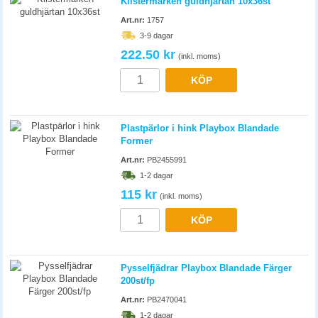
222.50 kr
(inkl. moms)
KÖP
Plastpärlor i hink Playbox Blandade
Former
Art.nr:
PB2455991
1-2 dagar
115 kr
(inkl. moms)
KÖP
Pysselfjädrar Playbox Blandade Färger
200st/fp
Art.nr:
PB2470041
1-2 dagar
31.30 kr
(inkl. moms)