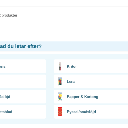
2
produkter
vad du letar efter?
ans
Kritor
Lera
slöjd
Papper & Kartong
etsblad
Pyssel/småslöjd