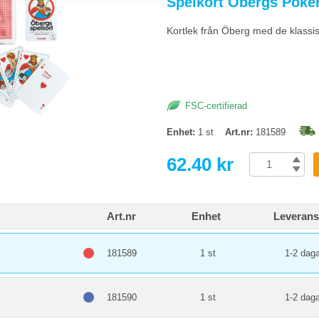
Spelkort Öbergs Poke
och pedagogiska brädspel tränar logik, samarbete och tålamod. Välj spel med 
 stökiga i klassrummet eftersom delarna lätt försvinner.
Kortlek från Öberg med de klassi
olspel i intensiv klassrumsanvändning?
ga kort och tärningar håller flera år. Förvara i originallådor med komplett inn
st använda spelen.
FSC-certifierad
Enhet:
1 st
Art.nr:
181589
62.40 kr
Art.nr
Enhet
Leverans
181589
1 st
1-2 daga
181590
1 st
1-2 daga