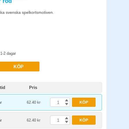
r röd
kort speltid (15-30 min) som passar lektionspass, spel med
ska svenska spelkortsmotiven.
ehåll, saknade pjäser gör spelet oanvändbart. Ha gärna
1-2 dagar
KÖP
tid
Pris
KÖP
r
62.40 kr
KÖP
r
62.40 kr