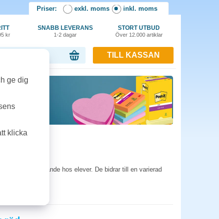
Priser:
exkl. moms
inkl. moms
ITT
SNABB LEVERANS
STORT UTBUD
95 kr
1-2 dagar
Över 12.000 artiklar
TILL KASSAN
or, 0.00 kr
ch ge dig
tsens
t klicka
strategiskt tänkande hos elever. De bidrar till en varierad
n SwedOffice.