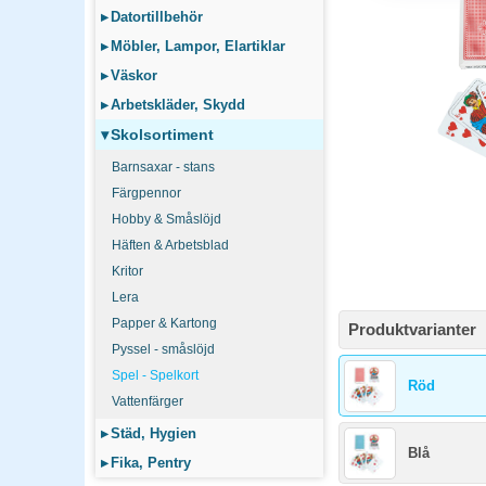
Strategispel, kortspel 
▸
Datortillbehör
många små delar kan bli
▸
Möbler, Lampor, Elartiklar
▸
Väskor
Hur länge håller sk
▸
Arbetskläder, Skydd
Kvalitetsspel med krafti
reservpjäser för de me
▾
Skolsortiment
Barnsaxar - stans
Färgpennor
Hobby & Småslöjd
Häften & Arbetsblad
Kritor
Lera
Papper & Kartong
Produktvarianter
Pyssel - småslöjd
Spel - Spelkort
Röd
Vattenfärger
▸
Städ, Hygien
Blå
▸
Fika, Pentry