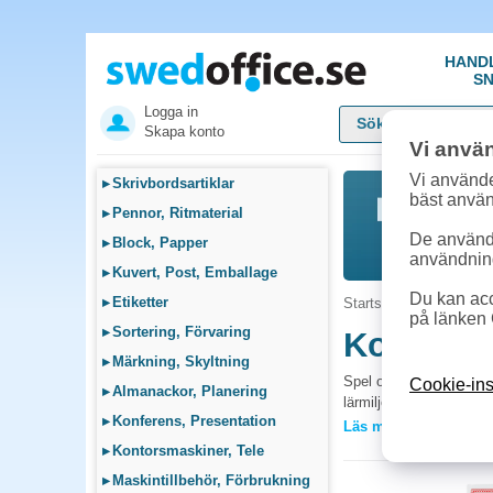
HAND
SN
Logga in
Skapa konto
Vi anvä
Vi använde
▸
Skrivbordsartiklar
bäst anvä
▸
Pennor, Ritmaterial
De används
▸
Block, Papper
användnin
▸
Kuvert, Post, Emballage
Du kan acc
▸
Etiketter
Startsida
»
Skolsortime
på länken 
▸
Sortering, Förvaring
Kortlekar
▸
Märkning, Skyltning
Spel och spelkort är und
Cookie-ins
▸
Almanackor, Planering
lärmiljö och gör lektio
▸
Konferens, Presentation
Läs mer »
Vanliga frågor 
▸
Kontorsmaskiner, Tele
Vilka spel passar b
▸
Maskintillbehör, Förbrukning