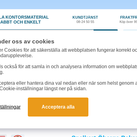
LA KONTORSMATERIAL
KUNDTJÄNST
FRAKTFR
ABBT OCH ENKELT
08-24 50 55
Köp över 9
0 var
nder oss av cookies
r Cookies för att säkerställa att webbplatsen fungerar korrekt o
ndarupplevelse.
 också för att samla in och analysera information om webbpla
g.
eptera eller hantera dina val nedan eller när som helst genom at
nt
»
Spel/Spelkort
Cookie-inställningar längst ner på sidan.
 & spel
erhållande aktiviteter som används i skolor för att träna logik, samarbete och 
tällningar
Acceptera alla
ner mer engagerande och minnesrika. Beställ spel och spelkort till er skola frå
och svar om spel & spelkort
ra i klassrummet?