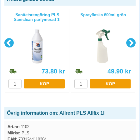
Sanitetsrengöring PLS
Sprayflaska 600ml grön
Saniclean parfymerad 1l
73.80
kr
49.90
kr
KÖP
KÖP
Övrig information om: Allrent PLS Allfix 1l
Art.nr:
1102
Märke:
PLS
EAN:
7331244110204