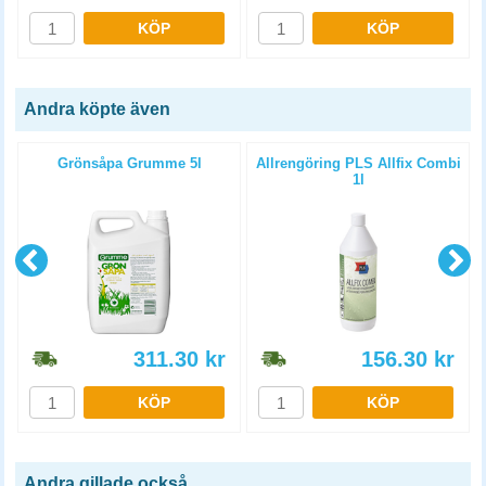
KÖP
KÖP
Andra köpte även
x
Grönsåpa Grumme 5l
Allrengöring PLS Allfix Combi
1l
311.30
kr
156.30
kr
KÖP
KÖP
Andra gillade också