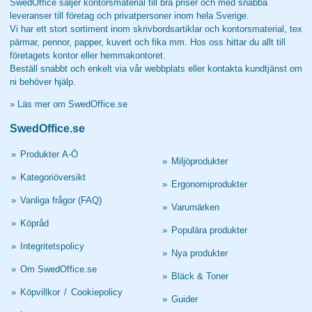
SwedOffice säljer kontorsmaterial till bra priser och med snabba
leveranser till företag och privatpersoner inom hela Sverige.
Vi har ett stort sortiment inom skrivbordsartiklar och kontorsmaterial, tex
pärmar, pennor, papper, kuvert och fika mm. Hos oss hittar du allt till
företagets kontor eller hemmakontoret.
Beställ snabbt och enkelt via vår webbplats eller kontakta kundtjänst om
ni behöver hjälp.
»
Läs mer om SwedOffice.se
SwedOffice.se
»
Produkter A-Ö
»
Miljöprodukter
»
Kategoriöversikt
»
Ergonomiprodukter
»
Vanliga frågor (FAQ)
»
Varumärken
»
Köpråd
»
Populära produkter
»
Integritetspolicy
»
Nya produkter
»
Om SwedOffice.se
»
Bläck & Toner
»
Köpvillkor
/
Cookiepolicy
»
Guider