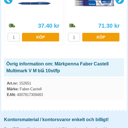
37.40
kr
71.30
kr
KÖP
KÖP
Övrig information om: Märkpenna Faber Castell
Multimark V M blå 10st/fp
Art.nr:
152651
Märke:
Faber-Castell
EAN:
4007817309483
Kontorsmaterial / kontorsvaror enkelt och billigt!