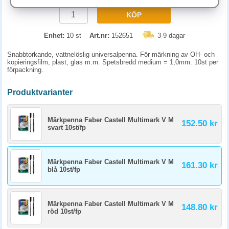
KÖP
Enhet:
10 st
Art.nr:
152651
3-9 dagar
Snabbtorkande, vattnelöslig universalpenna. För märkning av OH- och
kopieringsfilm, plast, glas m.m. Spetsbredd medium = 1,0mm. 10st per
förpackning.
Produktvarianter
Märkpenna Faber Castell Multimark V M
152.50 kr
svart 10st/fp
Märkpenna Faber Castell Multimark V M
161.30 kr
blå 10st/fp
Märkpenna Faber Castell Multimark V M
148.80 kr
röd 10st/fp