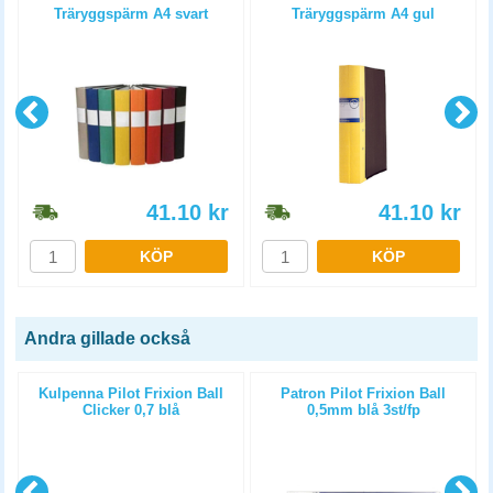
4
Träryggspärm A4 svart
Träryggspärm A4 gul
41.10
kr
41.10
kr
KÖP
KÖP
Andra gillade också
Kulpenna Pilot Frixion Ball
Patron Pilot Frixion Ball
Clicker 0,7 blå
0,5mm blå 3st/fp