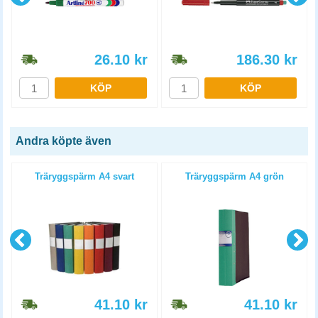
26.10
kr
186.30
kr
KÖP
KÖP
Andra köpte även
Träryggspärm A4 svart
Träryggspärm A4 grön
41.10
kr
41.10
kr