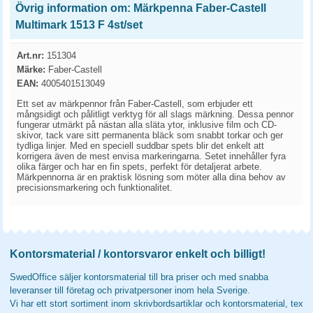
Övrig information om: Märkpenna Faber-Castell
Multimark 1513 F 4st/set
Art.nr:
151304
Märke:
Faber-Castell
EAN:
4005401513049
Ett set av märkpennor från Faber-Castell, som erbjuder ett
mångsidigt och pålitligt verktyg för all slags märkning. Dessa pennor
fungerar utmärkt på nästan alla släta ytor, inklusive film och CD-
skivor, tack vare sitt permanenta bläck som snabbt torkar och ger
tydliga linjer. Med en speciell suddbar spets blir det enkelt att
korrigera även de mest envisa markeringarna. Setet innehåller fyra
olika färger och har en fin spets, perfekt för detaljerat arbete.
Märkpennorna är en praktisk lösning som möter alla dina behov av
precisionsmarkering och funktionalitet.
Kontorsmaterial / kontorsvaror enkelt och billigt!
SwedOffice säljer kontorsmaterial till bra priser och med snabba
leveranser till företag och privatpersoner inom hela Sverige.
Vi har ett stort sortiment inom skrivbordsartiklar och kontorsmaterial, tex