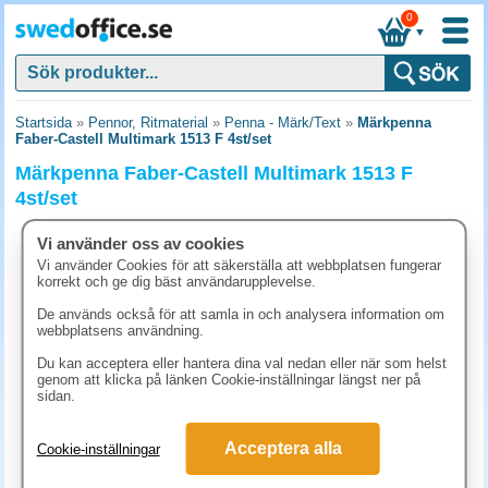
0
▼
Startsida
»
Pennor, Ritmaterial
»
Penna - Märk/Text
»
Märkpenna
Faber-Castell Multimark 1513 F 4st/set
Märkpenna Faber-Castell Multimark 1513 F
4st/set
Vi använder oss av cookies
Vi använder Cookies för att säkerställa att webbplatsen fungerar
korrekt och ge dig bäst användarupplevelse.
De används också för att samla in och analysera information om
webbplatsens användning.
Du kan acceptera eller hantera dina val nedan eller när som helst
genom att klicka på länken Cookie-inställningar längst ner på
sidan.
Acceptera alla
Cookie-inställningar
96.30 kr
(inkl. moms)