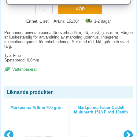
KÖP
Enhet:
1 set
Art.nr:
151304
1-2 dagar
Permanent universalpenna för overheadfilm, trä, plast, glas m.m. Färgen
är ljusbeständig för användning av märkning utomhus. Integrerat
specialradergummi för enkel radering. Set med röd, blå, grön och svart
färg.
Typ: Fine
Spetsbredd: 0,6mm
Vattenbaserat
Liknande produkter
Märkpenna Artline 700 grön
Märkpenna Faber-Castell
p
Multimark 1513 F röd 10st/fp