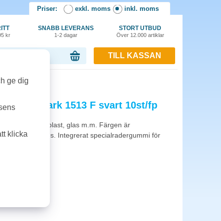
Priser:
exkl. moms
inkl. moms
ITT
SNABB LEVERANS
STORT UTBUD
95 kr
1-2 dagar
Över 12.000 artiklar
TILL KASSAN
or, 0.00 kr
vart 10st/fp
ch ge dig
ll Multimark 1513 F svart 10st/fp
tsens
headfilm, trä, plast, glas m.m. Färgen är
t klicka
märkning utomhus. Integrerat specialradergummi för
ing.