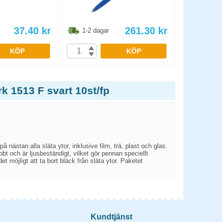
37.40
kr
261.30
kr
1-2 dagar
1-2 dag
KÖP
KÖP
k 1513 F svart 10st/fp
 nästan alla släta ytor, inklusive film, trä, plast och glas.
bt och är ljusbeständigt, vilket gör pennan speciellt
möjligt att ta bort bläck från släta ytor. Paketet
Kundtjänst