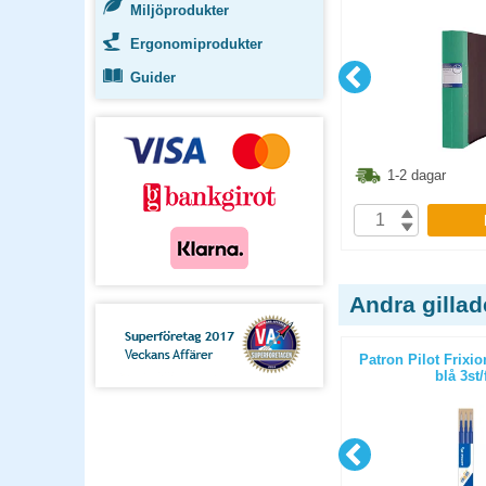
Miljöprodukter
Ergonomiprodukter
Guider
1.10
kr
41.10
kr
1-2 dagar
1-2 dagar
P
KÖP
Andra gilla
å 50st/fp
Märkpenna Artline 700 svart
Patron Pilot Frixi
blå 3st/