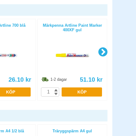
tline 700 blå
Märkpenna Artline Paint Marker
Märkpenna Pi
400XF gul
100 
26.10
kr
51.10
kr
1-2 dagar
1-2 dag
KÖP
KÖP
m A4 1/2 blå
Träryggspärm A4 gul
Trärygg