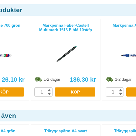
odukter
ne 700 grön
Märkpenna Faber-Castell
Märkpenna Ar
Multimark 1513 F blå 10st/fp
26.10
kr
186.30
kr
1-2 dagar
1-2 dagar
KÖP
KÖP
 även
 A4 grön
Träryggspärm A4 svart
Träryggspär