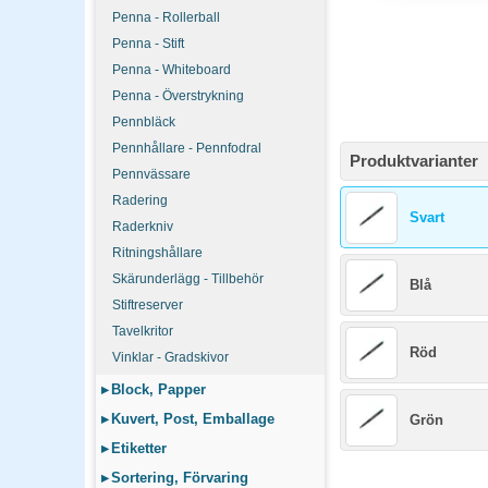
Penna - Rollerball
Penna - Stift
Penna - Whiteboard
Penna - Överstrykning
Pennbläck
Pennhållare - Pennfodral
Produktvarianter
Pennvässare
Radering
Svart
Raderkniv
Ritningshållare
Skärunderlägg - Tillbehör
Blå
Stiftreserver
Tavelkritor
Röd
Vinklar - Gradskivor
▸
Block, Papper
▸
Kuvert, Post, Emballage
Grön
▸
Etiketter
▸
Sortering, Förvaring