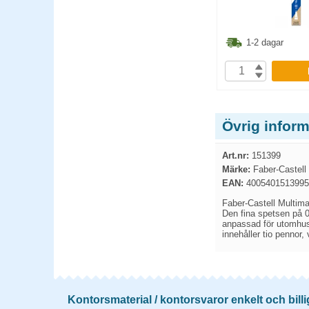
6.30
kr
26.10
kr
1-2 dagar
1-2 dagar
P
KÖP
Övrig inform
Art.nr:
151399
Märke:
Faber-Castell
EAN:
4005401513995
Faber-Castell Multimar
Den fina spetsen på 0,
anpassad för utomhusb
innehåller tio pennor, 
Kontorsmaterial / kontorsvaror enkelt och billi