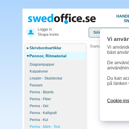
HAND
SN
Logga in
Skapa konto
Vi anvä
Startsida
»
Pennor, Rit
Vi använde
▸
Skrivbordsartiklar
bäst anvä
▾
Pennor, Ritmaterial
De används
Diagrampapper
användnin
Kulpatroner
Du kan acc
Linjaler - Skalstockar
på länken 
Passare
Penna - Blyerts
Penna - Fiber
Cookie-ins
Penna - Gel
Penna - Kalligrafi
Penna - Kul
Penna - Märk - Text