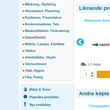
▸
Märkning, Skyltning
Liknande pr
▸
Almanackor, Planering
▸
Konferens, Presentation
art 12st/fp
Märkpenna Faber-Castell
Märkpenna Artli
▸
Kontorsmaskiner, Tele
Multimark 1513 F röd 10st/fp
▸
Maskintillbehör, Förbrukning
▸
Datortillbehör
▸
Möbler, Lampor, Elartiklar
▸
Väskor
▸
Arbetskläder, Skydd
3.80
kr
186.30
kr
▸
Skolsortiment
1-2 dagar
1-2 dagar
▸
Städ, Hygien
P
KÖP
▸
Fika, Pentry
Bläck & Toner
Andra köpte
Populära produkter
Nya produkter
/2 röd
Träryggspärm A4 1/2 gul
Träryggspärm