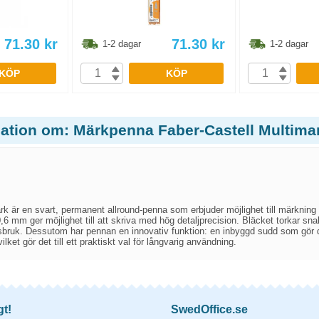
71.30
kr
71.30
kr
1-2 dagar
1-2 dagar
KÖP
KÖP
ation om: Märkpenna Faber-Castell Multimar
k är en svart, permanent allround-penna som erbjuder möjlighet till märkning på
6 mm ger möjlighet till att skriva med hög detaljprecision. Bläcket torkar snab
ruk. Dessutom har pennan en innovativ funktion: en inbyggd sudd som gör det 
vilket gör det till ett praktiskt val för långvarig användning.
gt!
SwedOffice.se