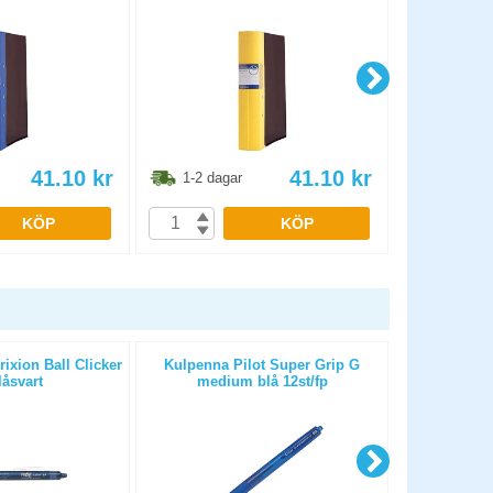
41.10
kr
41.10
kr
1-2 dagar
1-2 dag
KÖP
KÖP
ixion Ball Clicker
Kulpenna Pilot Super Grip G
Patron Pilo
låsvart
medium blå 12st/fp
g