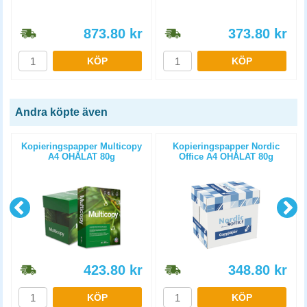
873.80
kr
373.80
kr
KÖP
KÖP
Andra köpte även
Kopieringspapper Multicopy
Kopieringspapper Nordic
A4 OHÅLAT 80g
Office A4 OHÅLAT 80g
5x500st/kartong
5x500st/kartong
423.80
kr
348.80
kr
KÖP
KÖP