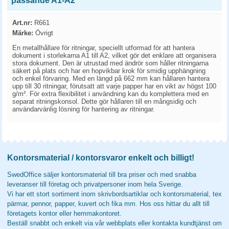
passande A1-A2
Art.nr:
R661
Märke:
Övrigt
En metallhållare för ritningar, speciellt utformad för att hantera
dokument i storlekarna A1 till A2, vilket gör det enklare att organisera
stora dokument. Den är utrustad med ändrör som håller ritningarna
säkert på plats och har en hopvikbar krok för smidig upphängning
och enkel förvaring. Med en längd på 662 mm kan hållaren hantera
upp till 30 ritningar, förutsatt att varje papper har en vikt av högst 100
g/m². För extra flexibilitet i användning kan du komplettera med en
separat ritningskonsol. Dette gör hållaren till en mångsidig och
användarvänlig lösning för hantering av ritningar.
Kontorsmaterial / kontorsvaror enkelt och billigt!
SwedOffice säljer kontorsmaterial till bra priser och med snabba
leveranser till företag och privatpersoner inom hela Sverige.
Vi har ett stort sortiment inom skrivbordsartiklar och kontorsmaterial, tex
pärmar, pennor, papper, kuvert och fika mm. Hos oss hittar du allt till
företagets kontor eller hemmakontoret.
Beställ snabbt och enkelt via vår webbplats eller kontakta kundtjänst om