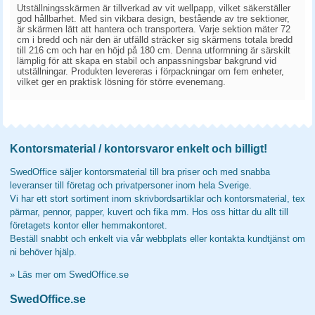
Utställningsskärmen är tillverkad av vit wellpapp, vilket säkerställer
god hållbarhet. Med sin vikbara design, bestående av tre sektioner,
är skärmen lätt att hantera och transportera. Varje sektion mäter 72
cm i bredd och när den är utfälld sträcker sig skärmens totala bredd
till 216 cm och har en höjd på 180 cm. Denna utformning är särskilt
lämplig för att skapa en stabil och anpassningsbar bakgrund vid
utställningar. Produkten levereras i förpackningar om fem enheter,
vilket ger en praktisk lösning för större evenemang.
Kontorsmaterial / kontorsvaror enkelt och billigt!
SwedOffice säljer kontorsmaterial till bra priser och med snabba
leveranser till företag och privatpersoner inom hela Sverige.
Vi har ett stort sortiment inom skrivbordsartiklar och kontorsmaterial, tex
pärmar, pennor, papper, kuvert och fika mm. Hos oss hittar du allt till
företagets kontor eller hemmakontoret.
Beställ snabbt och enkelt via vår webbplats eller kontakta kundtjänst om
ni behöver hjälp.
»
Läs mer om SwedOffice.se
SwedOffice.se