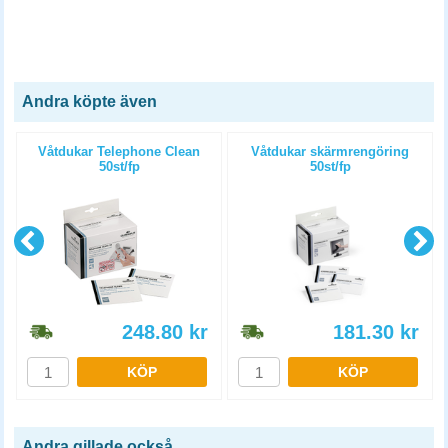
Andra köpte även
Våtdukar Telephone Clean
Våtdukar skärmrengöring
50st/fp
50st/fp
248.80
kr
181.30
kr
KÖP
KÖP
Andra gillade också