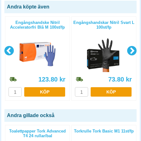
Andra köpte även
Engångshandske Nitril
Engångshandskar Nitril Svart L
Acceleratorfri Blå M 100st/fp
100st/fp
123.80
kr
73.80
kr
KÖP
KÖP
Andra gillade också
g
Toalettpapper Tork Advanced
Torkrulle Tork Basic M1 11st/fp
T4 24 rullar/bal