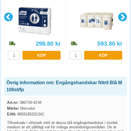
298.80
kr
593.80
kr
KÖP
KÖP
Övrig information om: Engångshandskar Nitril Blå M
100st/fp
Art.nr:
386734-43-M
Märke:
Mercator
EAN:
8859185201342
Tillverkade i slitstark nitril är dessa blå engångshandskar i storlek
medium är ett pålitligt val för många användningsområden. De är