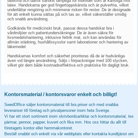
latexfria och därför särskilt lämpliga för individer som är känsliga mot
latex. Handskarna ger god fingertoppskänsla och är pulverfria, vilket
underlättar rengöring och minimerar risken för rester. De är designade
för att enkelt kunna sättas på och tas av, vilket säkerställer smidig
och snabb användning.
Godkända för medicinskt bruk, passar dessa handskar bra i
vårdmiljöer och patientundersökningar. De är även säkra för
livsmedelshantering, inklusive fettrik mat, och kan användas för
allmän städning, hushållssysslor samt laborationer och hantering av
läkemedel.
Handskarnas komfort och säkerhet prioriteras då de är hudvänliga
även vid längre användning. Säljs i förpackningar med 100 stycken,
vilket gör dem både kostnadseffektiva och praktiska för dagligt bruk.
Kontorsmaterial / kontorsvaror enkelt och billigt!
SwedOffice säljer kontorsmaterial till bra priser och med snabba
leveranser till företag och privatpersoner inom hela Sverige.
Vi har ett stort sortiment inom skrivbordsartiklar och kontorsmaterial, tex
pärmar, pennor, papper, kuvert och fika mm. Hos oss hittar du allt till
företagets kontor eller hemmakontoret.
Beställ snabbt och enkelt via vår webbplats eller kontakta kundtjänst om