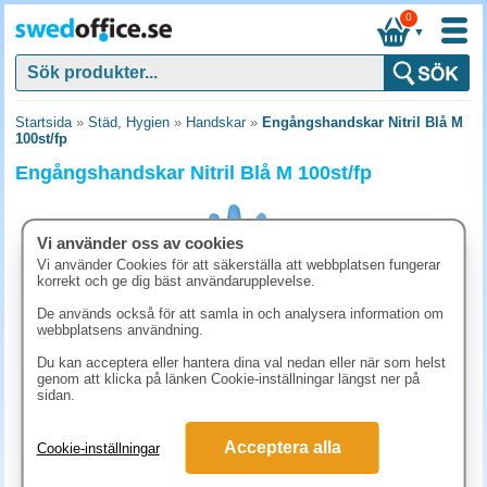
0
▼
Startsida
»
Städ, Hygien
»
Handskar
»
Engångshandskar Nitril Blå M
100st/fp
Engångshandskar Nitril Blå M 100st/fp
Vi använder oss av cookies
Vi använder Cookies för att säkerställa att webbplatsen fungerar
korrekt och ge dig bäst användarupplevelse.
De används också för att samla in och analysera information om
webbplatsens användning.
Du kan acceptera eller hantera dina val nedan eller när som helst
genom att klicka på länken Cookie-inställningar längst ner på
sidan.
73.80 kr
Acceptera alla
Cookie-inställningar
(inkl. moms)