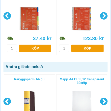
37.40
kr
123.80
kr
KÖP
KÖP
Andra gillade också
Träryggspärm A4 gul
Mapp A4 PP 0,12 transparent
10st/fp