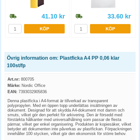
41.10
kr
33.60
kr
KÖP
KÖP
Övrig information om: Plastficka A4 PP 0,06 klar
100st/fp
Art.nr:
800705
Märke:
Nordic Office
EAN:
7393032905836
Denna plastficka i A4-format är tillverkad av transparent
polypropylen. Med en öppen topp underlättas insättningen av
dokument. Designad för att skydda A4-dokument mot damm och
smuts, vilket gör den perfekt för arkivering. Den är försedd med
förstärkta hålkanter med universalhålning som passar de flesta
pärmar, vilket ger enkel organisering. Produkten är kopiesäker, vilket
betyder att dokumenten inte påverkas av plastfickan. Förpackningen
innehåller 100 stycken, vilket gör den ekonomisk för större behov.