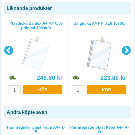
Liknande produkter
Plastficka Bantex A4 PP 0,06
Bälgficka A4 PP 0,18 10st/fp
präglad 100st/fp
248.80
kr
223.80
kr
KÖP
KÖP
Andra köpte även
m
Pärmregister plast Keba A4+ 1-
Pärmregister plast Keba A4+ A-
5
Ö