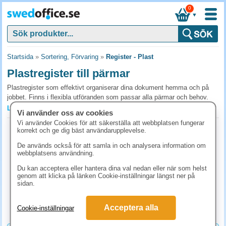
0
▼
Startsida
»
Sortering, Förvaring
»
Register - Plast
Plastregister till pärmar
Plastregister som effektivt organiserar dina dokument hemma och på
jobbet. Finns i flexibla utföranden som passar alla pärmar och behov.
Tillverkade i återvinningsbar PP-plast för hållbarhet och lång livslängd -
Läs mer »
Vi använder oss av cookies
ett smart köp för bättre ordning och miljöansvar.
Vi använder Cookies för att säkerställa att webbplatsen fungerar
Pärmregister vit PP A4 A-Ö inkl.
korrekt och ge dig bäst användarupplevelse.
Vanliga frågor och svar om register i plast
rubrikblad
De används också för att samla in och analysera information om
Art.nr:
130881
Plastregister eller pappersregister?
webbplatsens användning.
1-2 dagar
Plastregister tål mycket slitage och håller bättre i pärmar som öppnas
Du kan acceptera eller hantera dina val nedan eller när som helst
43.60 kr
dagligen och väljs med fördel till arbetspärmar. Pappersregister är
genom att klicka på länken Cookie-inställningar längst ner på
(inkl. moms)
sidan.
billigare och miljövänligare, passar för arkivpärmar som öppnas sällan.
KÖP
Förstärkta hål förlänger livslängden i båda.
Acceptera alla
Cookie-inställningar
Hur länge håller plastregister?