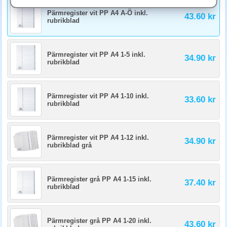
Vid intensiv användning håller plastregister 5-10 gånger längre än
papper, flera år utan att tappa flikar. Pappersregister sliter snabbare i
Pärmregister vit PP A4 A-Ö inkl.
43.60 kr
hörn och vid hål. Investera i plast om pärmen öppnas dagligen.
rubrikblad
Pärmregister vit PP A4 1-5 inkl.
34.90 kr
rubrikblad
Pärmregister vit PP A4 1-10 inkl.
33.60 kr
rubrikblad
Pärmregister vit PP A4 1-12 inkl.
34.90 kr
rubrikblad grå
Pärmregister grå PP A4 1-15 inkl.
37.40 kr
rubrikblad
Pärmregister grå PP A4 1-20 inkl.
43.60 kr