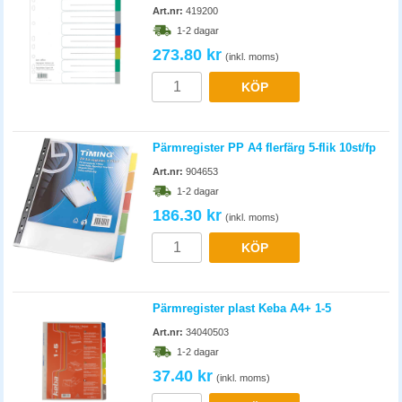
Art.nr:
419200
1-2 dagar
273.80 kr
(inkl. moms)
KÖP
Pärmregister PP A4 flerfärg 5-flik 10st/fp
Art.nr:
904653
1-2 dagar
186.30 kr
(inkl. moms)
KÖP
Pärmregister plast Keba A4+ 1-5
Art.nr:
34040503
1-2 dagar
37.40 kr
(inkl. moms)