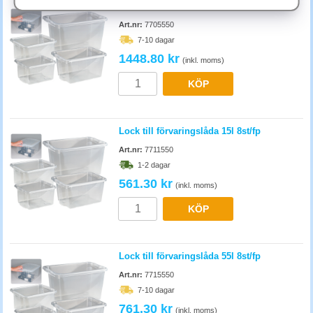
Plast- eller kartonglådor?
Förvaringslåda 55l 8st/fp
Plastlådor är vattenresistenta och håller längre, bra för källare, garage
Art.nr:
7705550
och fuktiga utrymmen. Kartong är miljövänligare och billigare, passar i
7-10 dagar
torrt arkiv eller för material som ska kasseras inom några år.
1448.80 kr
(inkl. moms)
KÖP
Lock till förvaringslåda 15l 8st/fp
Art.nr:
7711550
1-2 dagar
561.30 kr
(inkl. moms)
KÖP
Lock till förvaringslåda 55l 8st/fp
Art.nr:
7715550
7-10 dagar
761.30 kr
(inkl. moms)