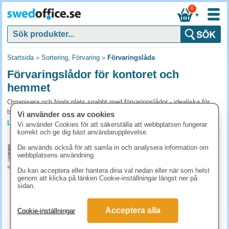
0
▼
Startsida
»
Sortering, Förvaring
»
Förvaringslåda
Förvaringslådor för kontoret och
hemmet
Organisera och frigör plats snabbt med förvaringslådor - idealiska för
både kontor och hem. Högkvalitativa, stapelbara lådor i olika storlekar
Vi använder oss av cookies
ger skydd och enkel åtkomst. Köp nu för att förbättra arbetsflödet, spara
Läs mer »
Vi använder Cookies för att säkerställa att webbplatsen fungerar
tid och skapa långvarig ordning.
korrekt och ge dig bäst användarupplevelse.
Förvaringslåda 33l 8st/fp
De används också för att samla in och analysera information om
Vanliga frågor och svar om förvaringslådor
webbplatsens användning.
Art.nr:
7703350
Vilken förvaringslåda passar för långtidsförvaring?
3-9 dagar
Du kan acceptera eller hantera dina val nedan eller när som helst
genom att klicka på länken Cookie-inställningar längst ner på
1386.30 kr
För material som ska bevaras länge välj stängda lådor med lock som
(inkl. moms)
sidan.
skyddar mot damm. Märk lådorna tydligt med etiketter, det sparar
KÖP
mycket tid när du letar. Stapelbara modeller utnyttjar takhöjden i förrådet
bättre.
Acceptera alla
Cookie-inställningar