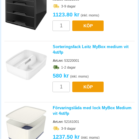
3-9 dagar
1123.80 kr
(inkl. moms)
KÖP
Sorteringsfack Leitz MyBox medium vit
4st/fp
Art.nr:
53220001
1-2 dagar
580 kr
(inkl. moms)
KÖP
Förvaringslåda med lock MyBox Medium
vit 4st/fp
Art.nr:
52161001
3-9 dagar
1237.50 kr
(inkl. moms)