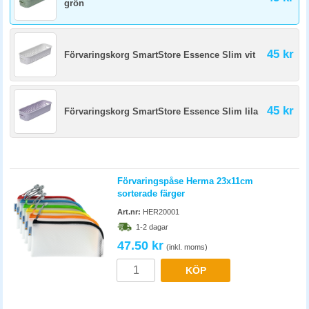
grön
45 kr
Förvaringskorg SmartStore Essence Slim vit
45 kr
Förvaringskorg SmartStore Essence Slim lila
Förvaringspåse Herma 23x11cm
sorterade färger
Art.nr:
HER20001
1-2 dagar
47.50 kr
(inkl. moms)
KÖP