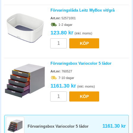
Förvaringslåda Leitz MyBox vit/grå
Art.nr:
52571001
1-2 dagar
123.80 kr
(inkl. moms)
KÖP
Förvaringsbox Variocolor 5 lådor
Art.nr:
760527
7-10 dagar
1161.30 kr
(inkl. moms)
KÖP
1161.30 kr
Förvaringsbox Variocolor 5 lådor