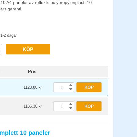
d 10 A4-paneler av reflexfri polypropylenplast. 10
års garanti.
1-2 dagar
KÖP
d
Pris
KÖP
1123.80 kr
KÖP
1186.30 kr
mplett 10 paneler