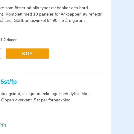
ste som fäster på alla typer av bänkar och bord
. Komplett med 10 paneler för A4-papper, av reflexfri
llare. Ställbar läsvinkel 5°-90°. 5 års garanti.
1-2 dagar
KÖP
5st/fp
katalogsidor, viktiga anteckningar och dylikt. Matt
. Öppen överkant. 5st per förpackning.
(PP)