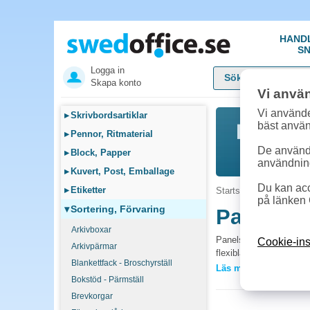
HAND
SN
Logga in
Skapa konto
Vi anvä
Vi använde
▸
Skrivbordsartiklar
bäst anvä
▸
Pennor, Ritmaterial
De används
▸
Block, Papper
användnin
▸
Kuvert, Post, Emballage
Du kan acc
▸
Etiketter
Startsida
»
Sortering, F
på länken 
▾
Sortering, Förvaring
Panelsy
Arkivboxar
Panelsystem organiserar
Cookie-ins
Arkivpärmar
flexibla och anpassning
Blankettfack - Broschyrställ
Läs mer »
Bokstöd - Pärmställ
Vanliga frågor
Brevkorgar
När är ett panelsys