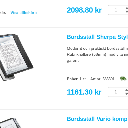
2098.80 kr
behör.
Visa tillbehör »
Bordsställ Sherpa Styl
Modernt och praktiskt bordsställ m
Rubrikhållare (58mm) med vita inst
garanti.
Enhet:
1 st
Art.nr:
585501
1161.30 kr
Bordsställ Vario kompl