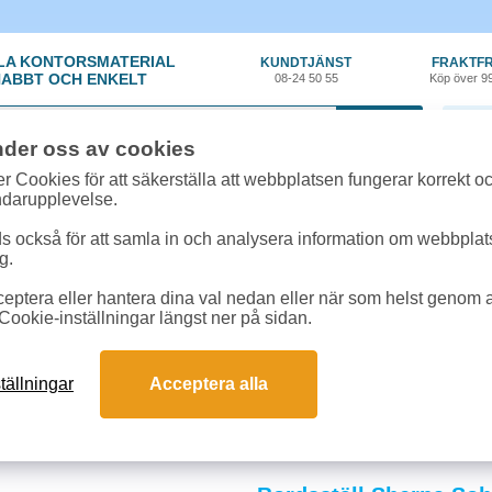
LA KONTORSMATERIAL
KUNDTJÄNST
FRAKTFR
ABBT OCH ENKELT
08-24 50 55
Köp över 9
0 var
nder oss av cookies
r Cookies för att säkerställa att webbplatsen fungerar korrekt o
ndarupplevelse.
 också för att samla in och analysera information om webbpla
g.
eptera eller hantera dina val nedan eller när som helst genom at
örvaring
»
Panelsystem
Cookie-inställningar längst ner på sidan.
stem
 och visar dokument, information och meddelanden på ett strukturerat och lä
tällningar
Acceptera alla
sbara för alla typer av kontorsmiljöer och kommunikationsbehov. Beställ pane
 och svar om panelsystem
tem en bättre lösning än anslagstavlor?