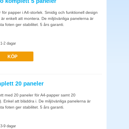
o komplett 5 paneler
 Anslagstavlor är billigare för enklare och statiska behov i
för papper i A4-storlek. Smidig och funktionell design
ch är enkelt att montera. De miljövänliga panelerna är
a foten ger stabilitet. 5 års garanti.
anketter). Modulära system kan byggas ut i takt med att
1-2 dagar
KÖP
plett 20 paneler
lett med 20 paneler för A4-papper samt 20
. Enkel att bläddra i. De miljövänliga panelerna är
a foten ger stabilitet. 5 års garanti.
3-9 dagar