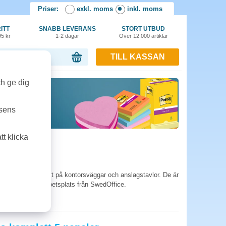
Priser:
exkl. moms
inkl. moms
ITT
SNABB LEVERANS
STORT UTBUD
95 kr
1-2 dagar
Över 12.000 artiklar
TILL KASSAN
or, 0.00 kr
ch ge dig
tsens
t klicka
ttöverskådligt sätt på kontorsväggar och anslagstavlor. De är
lsystem för er arbetsplats från SwedOffice.