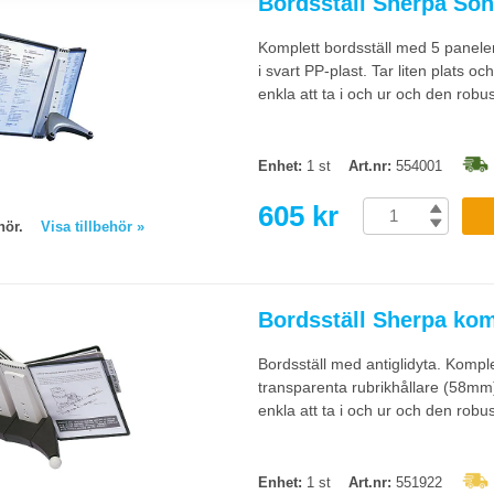
Bordsställ Sherpa Soh
 och kan byggas ut, vilket passar avdelningar med växande informationsbehov.
Komplett bordsställ med 5 paneler 
i svart PP-plast. Tar liten plats o
tem behövs?
enkla att ta i och ur och den robust
er medarbetare för intern post och 4-8 fack för delad information (anslag, bl
höjden så systemet inte ramlar i taket eller blockerar belysning.
Enhet:
1 st
Art.nr:
554001
605 kr
behör.
Visa tillbehör »
Bordsställ Sherpa kom
Bordsställ med antiglidyta. Komp
transparenta rubrikhållare (58mm)
enkla att ta i och ur och den robust
Enhet:
1 st
Art.nr:
551922