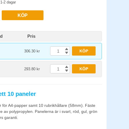
1-2 dagar
KÖP
id
Pris
KÖP
306.30 kr
KÖP
293.80 kr
tt 10 paneler
er för A4-papper samt 10 rubrikhållare (58mm). Fäste
re av polypropylen. Panelerna är i svart, röd, gul, grön
rs garanti.