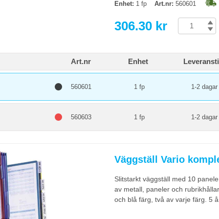
Enhet:
1 fp
Art.nr:
560601
306.30 kr
Art.nr
Enhet
Leveranst
560601
1 fp
1-2 dagar
560603
1 fp
1-2 dagar
Väggställ Vario komple
Slitstarkt väggställ med 10 panel
av metall, paneler och rubrikhålla
och blå färg, två av varje färg. 5 å