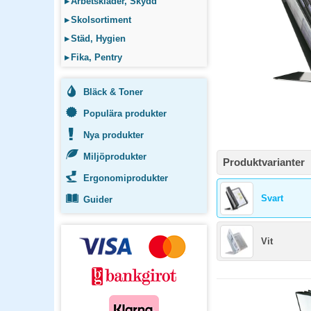
▸
Arbetskläder, Skydd
▸
Skolsortiment
▸
Städ, Hygien
▸
Fika, Pentry
Bläck & Toner
Populära produkter
Nya produkter
Miljöprodukter
Produktvarianter
Ergonomiprodukter
Svart
Guider
Vit