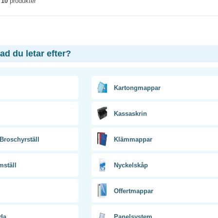
v
10
produkter
vad du letar efter?
Kartongmappar
Kassaskrin
/Broschyrställ
Klämmappar
mställ
Nyckelskåp
Offertmappar
da
Panelsystem