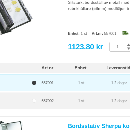
Slitstarkt bordsställ av metall me
rubrikhållare (58mm) medföljer. 5 
Enhet:
1 st
Art.nr:
557001
1123.80 kr
Art.nr
Enhet
Leveransti
557001
1 st
1-2 dagar
557002
1 st
1-2 dagar
Bordsstativ Sherpa ko