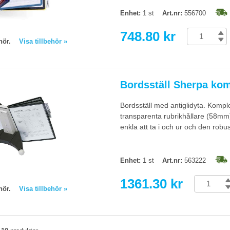
Enhet:
1 st
Art.nr:
556700
748.80 kr
behör.
Visa tillbehör »
Bordsställ Sherpa kom
Bordsställ med antiglidyta. Komp
transparenta rubrikhållare (58mm)
enkla att ta i och ur och den robust
Enhet:
1 st
Art.nr:
563222
1361.30 kr
behör.
Visa tillbehör »