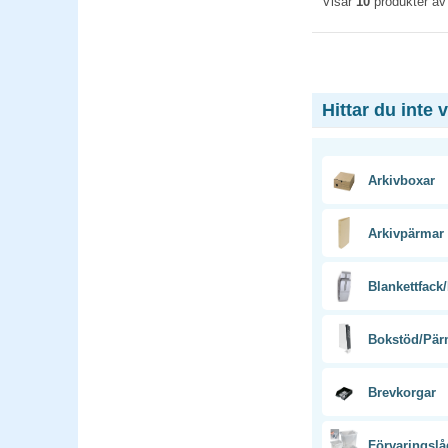
Visar
10
produkter a
Hittar du inte 
Arkivboxar
Arkivpärmar
Blankettfack
Bokstöd/Pär
Brevkorgar
Förvaringslå