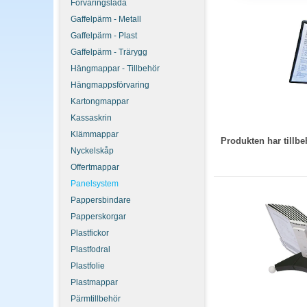
Förvaringslåda
Panelsystem är modulära
Gaffelpärm - Metall
mindre lokaler.
Gaffelpärm - Plast
Hur stort panelsys
Gaffelpärm - Trärygg
Räkna med ett A4-fack p
Hängmappar - Tillbehör
behovet växer. Mät vägg
Hängmappsförvaring
Kartongmappar
Kassaskrin
Klämmappar
Produkten har till
Nyckelskåp
Offertmappar
Panelsystem
Pappersbindare
Papperskorgar
Plastfickor
Plastfodral
Plastfolie
Plastmappar
Pärmtillbehör