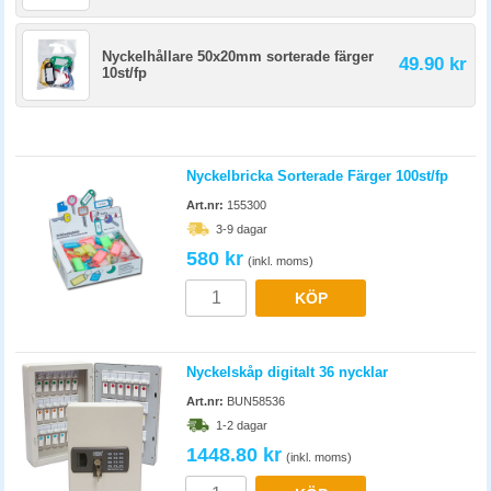
Nyckelhållare 50x20mm sorterade färger
49.90 kr
10st/fp
Nyckelbricka Sorterade Färger 100st/fp
Art.nr:
155300
3-9 dagar
580 kr
(inkl. moms)
KÖP
Nyckelskåp digitalt 36 nycklar
Art.nr:
BUN58536
1-2 dagar
1448.80 kr
(inkl. moms)