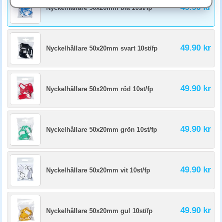
49.90 kr
Nyckelhållare 50x20mm blå 10st/fp
Mekaniskt nyckellås är pålitligt och kräver ingen ström. Elektroniskt
kodlås tillåter flera användarkoder och loggar åtkomst, bra om flera
personer behöver gemensam tillgång. Kontrollera att nödöppning finns
vid strömavbrott.
49.90 kr
Nyckelhållare 50x20mm svart 10st/fp
49.90 kr
Nyckelhållare 50x20mm röd 10st/fp
49.90 kr
Nyckelhållare 50x20mm grön 10st/fp
49.90 kr
Nyckelhållare 50x20mm vit 10st/fp
49.90 kr
Nyckelhållare 50x20mm gul 10st/fp