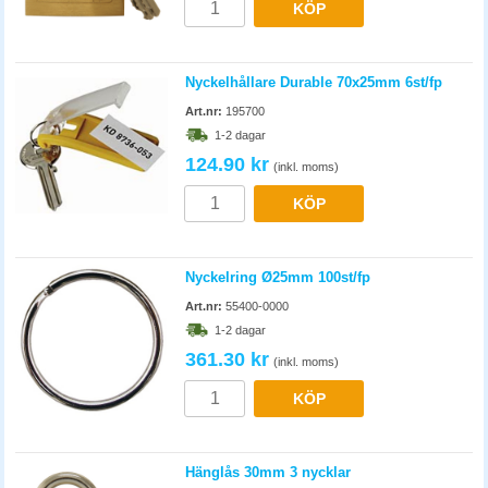
KÖP
Nyckelhållare Durable 70x25mm 6st/fp
Art.nr:
195700
1-2 dagar
124.90 kr
(inkl. moms)
KÖP
Nyckelring Ø25mm 100st/fp
Art.nr:
55400-0000
1-2 dagar
361.30 kr
(inkl. moms)
KÖP
Hänglås 30mm 3 nycklar