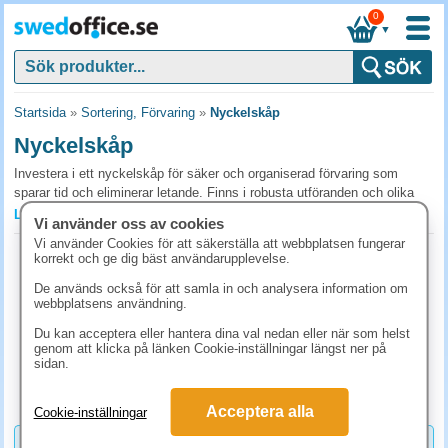
0
▼
Startsida
»
Sortering, Förvaring
»
Nyckelskåp
Nyckelskåp
Investera i ett nyckelskåp för säker och organiserad förvaring som
sparar tid och eliminerar letande. Finns i robusta utföranden och olika
storlekar, vilket gör det till ett smart val för både hem och företag. Säkra
Läs mer »
Vi använder oss av cookies
låsalternativ ger kontrollerad åtkomst och enkel delning av ansvar för
Vi använder Cookies för att säkerställa att webbplatsen fungerar
ökad trygghet och effektivitet.
Nyckelhållare 50x20mm blå 10st/fp
korrekt och ge dig bäst användarupplevelse.
Art.nr:
477001
Vanliga frågor och svar om nyckelskåp
De används också för att samla in och analysera information om
1-2 dagar
webbplatsens användning.
Hur många nyckelplatser behöver vårt nyckelskåp?
49.90 kr
(inkl. moms)
Du kan acceptera eller hantera dina val nedan eller när som helst
Räkna med 1,5-2 platser per faktisk nyckel, det ger plats för uthyrda
genom att klicka på länken Cookie-inställningar längst ner på
KÖP
sidan.
nycklar och nya tillkomna. Välj kodlås för dagligt bruk där flera personer
behöver tillgång, eller nyckellås för skåp som bara öppnas av enstaka
personer.
Acceptera alla
Cookie-inställningar
Mekaniskt eller elektroniskt lås på nyckelskåpet?