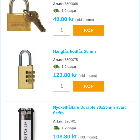
Art.nr:
6800068
1-2 dagar
48.80 kr
(inkl. moms)
KÖP
Hänglås kodlås 28mm
Art.nr:
6800075
1-2 dagar
123.80 kr
(inkl. moms)
KÖP
Nyckelhållare Durable 70x25mm svart
6st/fp
Art.nr:
195701
1-2 dagar
108.80 kr
(inkl. moms)