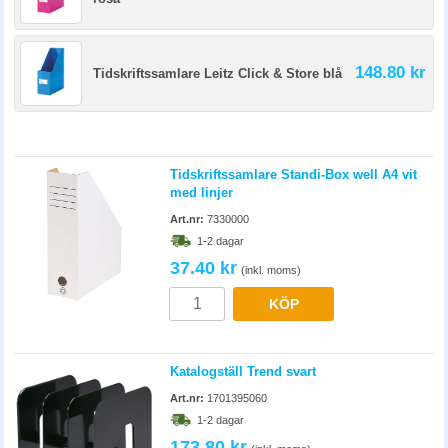
148.80 kr
Tidskriftssamlare Leitz Click & Store blå
Tidskriftssamlare Standi-Box well A4 vit
med linjer
Art.nr:
7330000
1-2 dagar
37.40 kr
(inkl. moms)
KÖP
Katalogställ Trend svart
Art.nr:
1701395060
1-2 dagar
173.80 kr