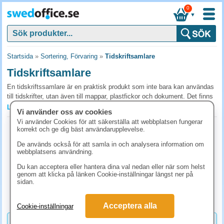
0
▼
Startsida
»
Sortering, Förvaring
»
Tidskriftsamlare
Tidskriftsamlare
En tidskriftssamlare är en praktisk produkt som inte bara kan användas
till tidskrifter, utan även till mappar, plastfickor och dokument. Det finns
många olika typer av tidskriftssamlare i varierande storlekar och
Läs mer »
Vi använder oss av cookies
utföranden. För att hitta rätt alternativ för din verksamhet eller
Vi använder Cookies för att säkerställa att webbplatsen fungerar
hemmakontor så kan du ta del av våra råd nedan.
Tidskriftssamlare Collecta A4 svart
korrekt och ge dig bäst användarupplevelse.
Art.nr:
24651
Vad ska du tänka på vid val av tidskriftssamlare?
De används också för att samla in och analysera information om
1-2 dagar
webbplatsens användning.
En tidskriftssamlare måste vara så funktionell som möjligt för det
73.80 kr
(inkl. moms)
Du kan acceptera eller hantera dina val nedan eller när som helst
ändamål du behöver den till. Det gäller inte bara att storleken är rätt,
genom att klicka på länken Cookie-inställningar längst ner på
både färg och material ska dessutom passa in i den miljö du ska
KÖP
sidan.
använda den i. Samlar du många tidskrifter är det bra att ha en
tidskriftssamlare med flera fack. Då kan du organisera utifrån tidskrift
Acceptera alla
Cookie-inställningar
och datum. Ha också kvalitet i åtanke, beroende på hur mycket du tror
den kommer användas.