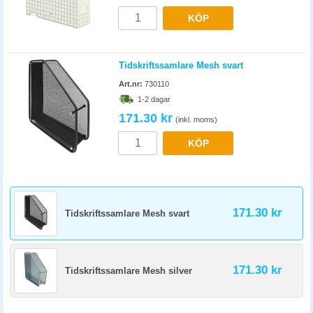
vad de innehåller. Du hittar även tidskriftssamlare i flerpack hos oss,
KÖP
vilket ger ett lägre styckpris. Det är ett bra för dig som behöver plats för
många tidskrifter.
Tidskriftssamlare Mesh svart
Art.nr:
730110
1-2 dagar
171.30 kr
(inkl. moms)
KÖP
171.30 kr
Tidskriftssamlare Mesh svart
171.30 kr
Tidskriftssamlare Mesh silver