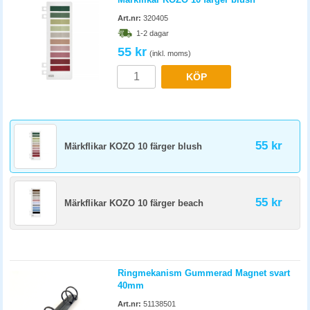
Art.nr:
320405
1-2 dagar
55 kr
(inkl. moms)
KÖP
55 kr
Märkflikar KOZO 10 färger blush
55 kr
Märkflikar KOZO 10 färger beach
Ringmekanism Gummerad Magnet svart
40mm
Art.nr:
51138501