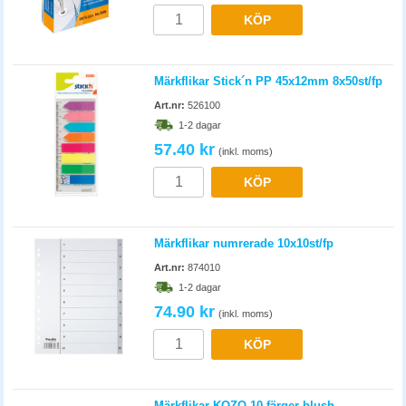
KÖP
Märkflikar Stick´n PP 45x12mm 8x50st/fp
Art.nr:
526100
1-2 dagar
57.40 kr
(inkl. moms)
KÖP
Märkflikar numrerade 10x10st/fp
Art.nr:
874010
1-2 dagar
74.90 kr
(inkl. moms)
KÖP
Märkflikar KOZO 10 färger blush