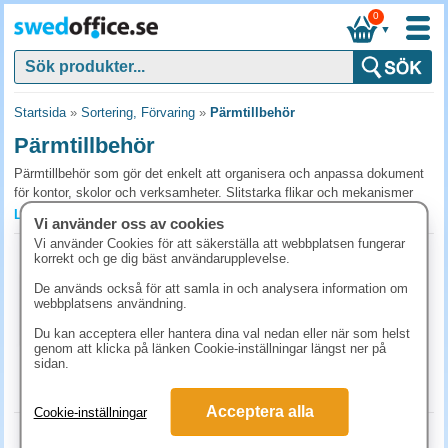
0
▼
Startsida
»
Sortering, Förvaring
»
Pärmtillbehör
Pärmtillbehör
Pärmtillbehör som gör det enkelt att organisera och anpassa dokument
för kontor, skolor och verksamheter. Slitstarka flikar och mekanismer
låter dig bygga personliga pärmar som håller och sparar tid. Beställ
Läs mer »
Vi använder oss av cookies
smidigt hos SwedOffice för praktiska lösningar som förbättrar din
Vi använder Cookies för att säkerställa att webbplatsen fungerar
dokumenthantering direkt.
Märkflikar Stick´n paper 4x40st/fp
korrekt och ge dig bäst användarupplevelse.
Art.nr:
567039
Vanliga frågor och svar om pärmtillbehör
De används också för att samla in och analysera information om
1-2 dagar
webbplatsens användning.
Vilka pärmtillbehör behövs?
45 kr
(inkl. moms)
Du kan acceptera eller hantera dina val nedan eller när som helst
Märkflikar för att skapa egna sektioner, ryggetiketter för identifiering,
genom att klicka på länken Cookie-inställningar längst ner på
KÖP
sidan.
plastfickor för icke-hålslagna dokument och förstärkningsringar för slitna
hål. Komplettera utifrån vilken typ av material pärmen ska innehålla.
Acceptera alla
Cookie-inställningar
Förstärkningsringar, när behövs de?
Märkflikar Post-it Index 683-4ABX