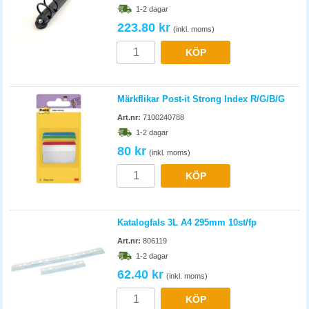
1-2 dagar
223.80 kr
(inkl. moms)
KÖP
Märkflikar Post-it Strong Index R/G/B/G
Art.nr:
7100240788
1-2 dagar
80 kr
(inkl. moms)
KÖP
Katalogfals 3L A4 295mm 10st/fp
Art.nr:
806119
1-2 dagar
62.40 kr
(inkl. moms)
KÖP