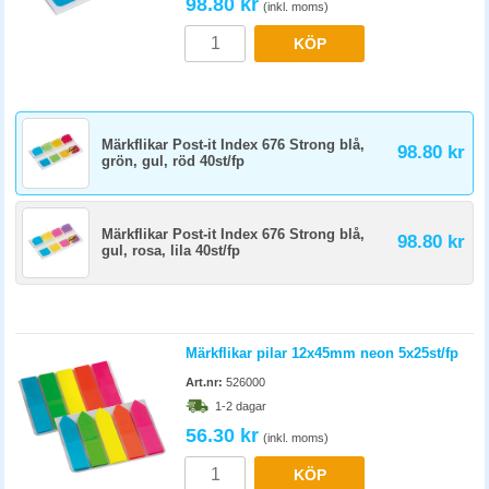
98.80 kr
(inkl. moms)
KÖP
Märkflikar Post-it Index 676 Strong blå,
98.80 kr
grön, gul, röd 40st/fp
Märkflikar Post-it Index 676 Strong blå,
98.80 kr
gul, rosa, lila 40st/fp
Märkflikar pilar 12x45mm neon 5x25st/fp
Art.nr:
526000
1-2 dagar
56.30 kr
(inkl. moms)
KÖP