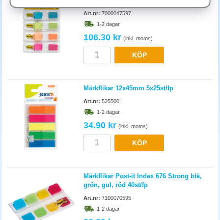
4x35st/fp
När hålen i pappret slits och börjar slappna eller dras ut.
Förstärkningsringar (självhäftande plastringar) lagar slitna hål och
Art.nr:
7000047597
förlänger pärmens innehållslivstid. Bra alternativ till att kopiera om hela
1-2 dagar
dokumentet.
106.30 kr
(inkl. moms)
KÖP
Märkflikar 12x45mm 5x25st/fp
Art.nr:
525500
1-2 dagar
34.90 kr
(inkl. moms)
KÖP
Märkflikar Post-it Index 676 Strong blå,
grön, gul, röd 40st/fp
Art.nr:
7100070595
1-2 dagar