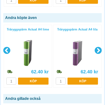
KÖP
KÖP
Andra köpte även
e
Träryggspärm Actual A4 lime
Träryggspärm Actual A4 lila
62.40
kr
62.40
kr
KÖP
KÖP
Andra gillade också