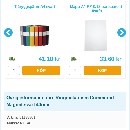
Träryggspärm A4 svart
Mapp A4 PP 0,12 transparent
10st/fp
41.10
kr
33.60
kr
KÖP
KÖP
Övrig information om: Ringmekanism Gummerad
Magnet svart 40mm
Art.nr:
51138501
Märke:
KEBA