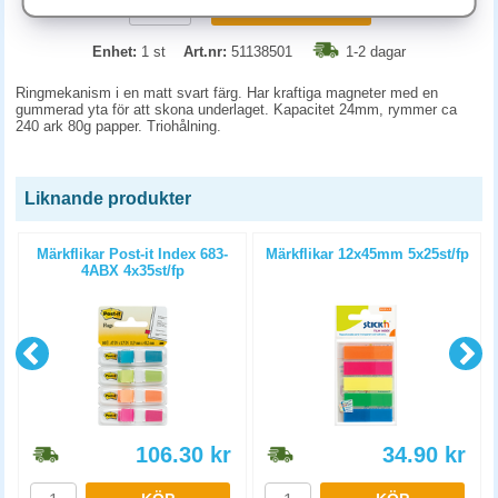
KÖP
Enhet:
1 st
Art.nr:
51138501
1-2 dagar
Ringmekanism i en matt svart färg. Har kraftiga magneter med en
gummerad yta för att skona underlaget. Kapacitet 24mm, rymmer ca
240 ark 80g papper. Triohålning.
Liknande produkter
Märkflikar Post-it Index 683-
Märkflikar 12x45mm 5x25st/fp
4ABX 4x35st/fp
106.30
kr
34.90
kr