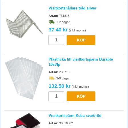
Visitkortshållare tråd silver
Art.nr:
731815
1-2 dagar
37.40 kr
(inkl. moms)
KÖP
Plastficka till visitkortspärm Durable
10st/fp
Art.nr:
238719
3-9 dagar
132.50 kr
(inkl. moms)
KÖP
Visitkortspärm Keba svart/röd
Art.nr:
30010502