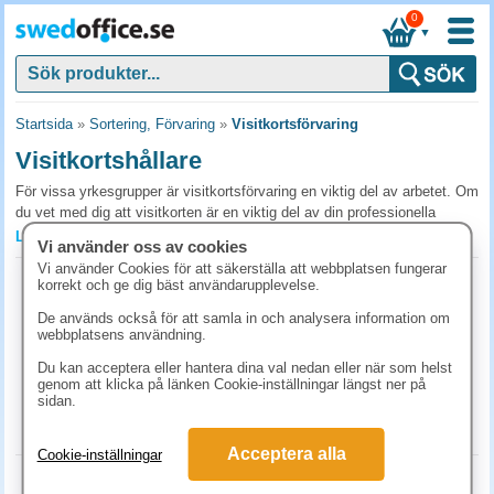
0
▼
Startsida
»
Sortering, Förvaring
»
Visitkortsförvaring
Visitkortshållare
För vissa yrkesgrupper är visitkortsförvaring en viktig del av arbetet. Om
du vet med dig att visitkorten är en viktig del av din professionella
kommunikation, nätverkande och dagliga arbete är det gynnsamt att ha
Läs mer »
Vi använder oss av cookies
en bra organiseringsmetod för att hantera, förvara och presentera dem
Vi använder Cookies för att säkerställa att webbplatsen fungerar
för i längden kunna bygga nya relationer och kundnätverk. Det finns
Visitkortshållare 8 fack
korrekt och ge dig bäst användarupplevelse.
olika sätt du kan förvara dina visitkort på och här hos oss hittar du allt
Art.nr:
8311417
från visitkortsställ till självhäftande visitkortsfickor i plast. Vilken typ av
De används också för att samla in och analysera information om
1-2 dagar
webbplatsens användning.
visitkortsförvaring du ska välja beror på dina behov, som till exempel om
98.80 kr
du ska ställa ut dem för kunder eller om du är ute efter organisering och
(inkl. moms)
Du kan acceptera eller hantera dina val nedan eller när som helst
sortering. Här på SwedOffice hittar du visitkortsförvaring i olika material
genom att klicka på länken Cookie-inställningar längst ner på
KÖP
och med olika funktioner. I den här texten kan du ta del av våra tips inför
sidan.
ditt inköp.
Acceptera alla
Cookie-inställningar
Visitkortsställ för ökad synlighet
Visitkortshållare akryl transparent