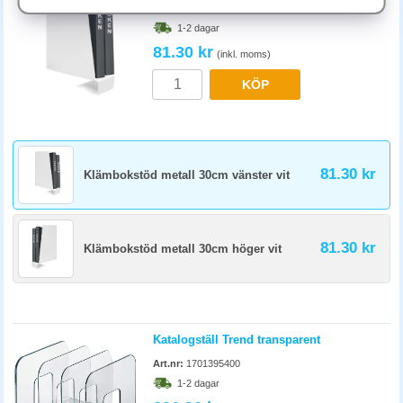
Tunnare böcker står tätare. Använd flera bokstöd i en lång hylla så
Art.nr:
20050
böckerna inte faller ihop när några tas ut.
1-2 dagar
81.30 kr
(inkl. moms)
KÖP
81.30 kr
Klämbokstöd metall 30cm vänster vit
81.30 kr
Klämbokstöd metall 30cm höger vit
Katalogställ Trend transparent
Art.nr:
1701395400
1-2 dagar