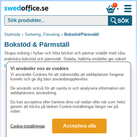
0
▼
Startsida
»
Sortering, Förvaring
»
Bokstöd/Pärmställ
Bokstöd & Pärmställ
Skapa ordning i hyllan och hitta böcker och pärmar snabbt med våra
praktiska bokstöd och pärmställ. Stabila, halkfria modeller ger säkert
stöd och håller allt på plats i hemmet och på kontoret. Välj bland stilrena
Läs mer »
Vi använder oss av cookies
utföranden för bättre funktion och design och gör ett smart, hållbart köp.
Vi använder Cookies för att säkerställa att webbplatsen fungerar
Klämbokstöd metall 19cm vänster vit
korrekt och ge dig bäst användarupplevelse.
Vanliga frågor och svar om bokstöd & pärmställ
Art.nr:
20080
De används också för att samla in och analysera information om
Hur väljer jag bokstöd som klarar tunga böcker?
1-2 dagar
webbplatsens användning.
62.40 kr
Bokstöd i metall med halkfri undersida håller bäst för tunga
(inkl. moms)
Du kan acceptera eller hantera dina val nedan eller när som helst
uppslagsverk och pärmar. Plaststöd räcker för enstaka böcker men
genom att klicka på länken Cookie-inställningar längst ner på
KÖP
sidan.
välter under tyngre laster. Välj minst 15 cm höjd för standardpärmar.
Hur långt mellanrum mellan bokstöden?
Acceptera alla
Cookie-inställningar
För standardpärmar (8 cm rygg) räcker 30-40 cm mellan bokstöden.
Klämbokstöd metall 30cm vänster vit