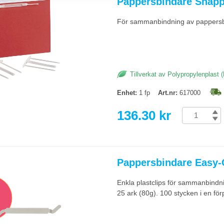
Pappersbindare Snäpp
när dokument ofta behöver delas, kompletteras eller skrivas ut igen, efterso
ring är häftning eller spiralbindning mer hållbart.
För sammanbindning av pappersbu
bindare behövs?
t) eftersom de oftast är till engångsbruk när dokumentet ska arkiveras eller de
Tillverkat av Polypropylenplast 
Enhet:
1 fp
Art.nr:
617000
136.30 kr
Pappersbindare Easy-C
Enkla plastclips för sammanbindn
25 ark (80g). 100 stycken i en fö