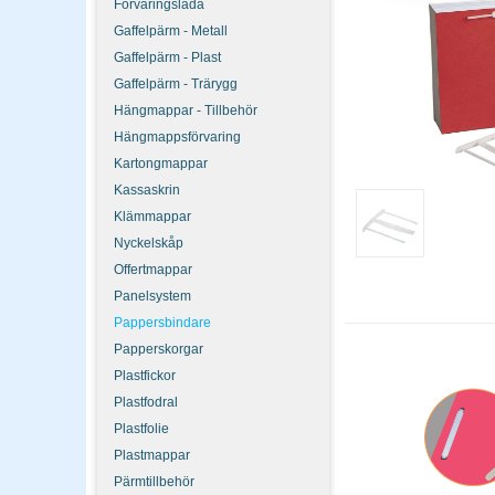
Förvaringslåda
Pappersbindare passar 
Gaffelpärm - Metall
dokumentation och arkive
Gaffelpärm - Plast
Hur många pappers
Gaffelpärm - Trärygg
Köp i flerpack (50-100 s
Hängmappar - Tillbehör
till hands.
Hängmappsförvaring
Kartongmappar
Kassaskrin
Klämmappar
Nyckelskåp
Offertmappar
Panelsystem
Pappersbindare
Papperskorgar
Plastfickor
Plastfodral
Plastfolie
Plastmappar
Pärmtillbehör