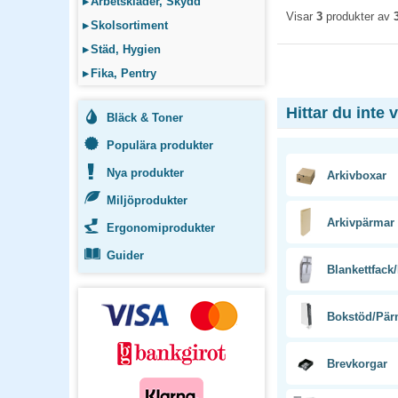
▸
Arbetskläder, Skydd
Visar
3
produkter av
▸
Skolsortiment
▸
Städ, Hygien
▸
Fika, Pentry
Hittar du inte 
Bläck & Toner
Populära produkter
Nya produkter
Arkivboxar
Miljöprodukter
Arkivpärmar
Ergonomiprodukter
Guider
Blankettfack
Bokstöd/Pär
Brevkorgar