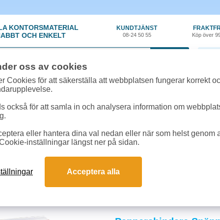
LA KONTORSMATERIAL
KUNDTJÄNST
FRAKTFR
ABBT OCH ENKELT
08-24 50 55
Köp över 9
0 var
nder oss av cookies
r Cookies för att säkerställa att webbplatsen fungerar korrekt o
ndarupplevelse.
 också för att samla in och analysera information om webbpla
g.
eptera eller hantera dina val nedan eller när som helst genom at
örvaring
»
Pappersbindare
Cookie-inställningar längst ner på sidan.
indare
op lösa dokument, rapporter och blad utan häftning och är enkla att ta av och s
tällningar
Acceptera alla
 och enkel dokumentorganisation. Köp pappersbindare för ert kontor hos SwedOffi
och svar om pappersbindare
bindare bättre än häftning?