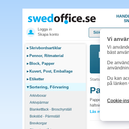
HAND
SN
Logga in
Skapa konto
Vi anvä
Vi använde
▸
Skrivbordsartiklar
bäst anvä
▸
Pennor, Ritmaterial
De används
▸
Block, Papper
användnin
▸
Kuvert, Post, Emballage
Du kan acc
▸
Etiketter
Startsida
»
Sortering, F
på länken 
▾
Sortering, Förvaring
Pappersb
Arkivboxar
Pappersbindare håller ih
Cookie-ins
Arkivpärmar
häftning för tillfällig
Blankettfack - Broschyrställ
Läs mer »
Bokstöd - Pärmställ
Vanliga frågor 
Brevkorgar
När passar pappers