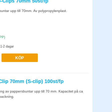
-Clips 70mm 50st/fp
m de lossnar utan att skada papperet. Vid permanent
ntar upp till 70mm. Av polypropylenplast.
las. Förvara i en sorteringslåda på skrivbordet så de alltid är
(PP)
1-2 dagar
KÖP
lip 70mm (S-clip) 100st/fp
ing av pappersbuntar upp till 70 mm. Kapacitet på ca
rpackning.