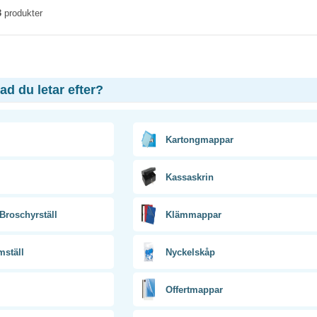
3
produkter
vad du letar efter?
Kartongmappar
Kassaskrin
/Broschyrställ
Klämmappar
mställ
Nyckelskåp
Offertmappar