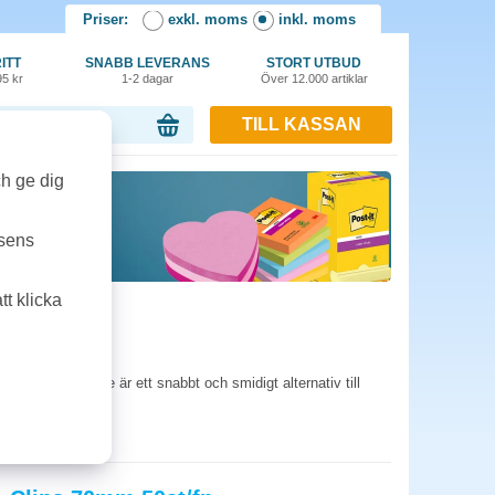
Priser:
exkl. moms
inkl. moms
ITT
SNABB LEVERANS
STORT UTBUD
95 kr
1-2 dagar
Över 12.000 artiklar
TILL KASSAN
or, 0.00 kr
ch ge dig
tsens
t klicka
ätta på igen. De är ett snabbt och smidigt alternativ till
ce.