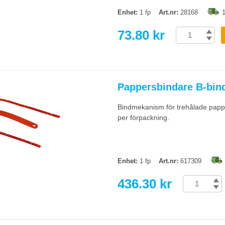
Enhet:
1 fp
Art.nr:
28168
1
73.80 kr
Pappersbindare B-bind
Bindmekanism för trehålade papp
per förpackning.
Enhet:
1 fp
Art.nr:
617309
436.30 kr