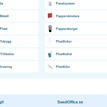
da
Panelsystem
 Metall
Pappersbindare
 Plast
Papperskorgar
 Trärygg
Plastfickor
Tillbehör
Plastfodral
rvaring
Plastfolie
gt!
SwedOffice.se