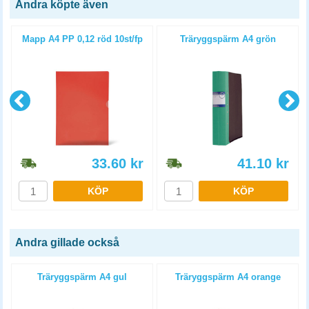
Andra köpte även
4
Mapp A4 PP 0,12 röd 10st/fp
Träryggspärm A4 grön
33.60
kr
41.10
kr
KÖP
KÖP
Andra gillade också
Träryggspärm A4 gul
Träryggspärm A4 orange