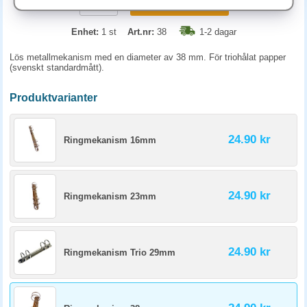
KÖP
Enhet:
1 st
Art.nr:
38
1-2 dagar
Lös metallmekanism med en diameter av 38 mm. För triohålat papper
(svenskt standardmått).
Produktvarianter
24.90 kr
Ringmekanism 16mm
24.90 kr
Ringmekanism 23mm
24.90 kr
Ringmekanism Trio 29mm