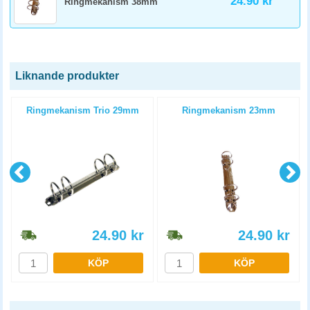
24.90 kr
Ringmekanism 38mm
Liknande produkter
l
Ringmekanism Trio 29mm
Ringmekanism 23mm
24.90
kr
24.90
kr
KÖP
KÖP