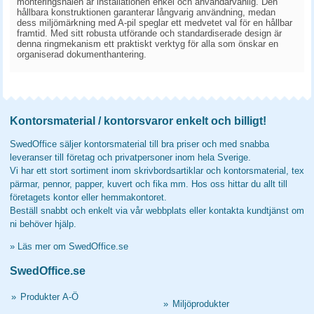
monteringshålen är installationen enkel och användarvänlig. Den
hållbara konstruktionen garanterar långvarig användning, medan
dess miljömärkning med A-pil speglar ett medvetet val för en hållbar
framtid. Med sitt robusta utförande och standardiserade design är
denna ringmekanism ett praktiskt verktyg för alla som önskar en
organiserad dokumenthantering.
Kontorsmaterial / kontorsvaror enkelt och billigt!
SwedOffice säljer kontorsmaterial till bra priser och med snabba
leveranser till företag och privatpersoner inom hela Sverige.
Vi har ett stort sortiment inom skrivbordsartiklar och kontorsmaterial, tex
pärmar, pennor, papper, kuvert och fika mm. Hos oss hittar du allt till
företagets kontor eller hemmakontoret.
Beställ snabbt och enkelt via vår webbplats eller kontakta kundtjänst om
ni behöver hjälp.
»
Läs mer om SwedOffice.se
SwedOffice.se
»
Produkter A-Ö
»
Miljöprodukter