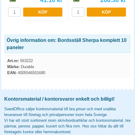
41.10
kr
206.30
kr
KÖP
KÖP
Övrig information om: Bordsställ Sherpa komplett 10
paneler
Art.nr:
563222
Märke:
Durable
EAN:
4005546501680
Kontorsmaterial / kontorsvaror enkelt och billigt!
SwedOffice säljer kontorsmaterial till bra priser och med snabba
leveranser till företag och privatpersoner inom hela Sverige.
Vi har ett stort sortiment inom skrivbordsartiklar och kontorsmaterial, tex
pärmar, pennor, papper, kuvert och fika mm. Hos oss hittar du allt till
företagets kontor eller hemmakontoret.