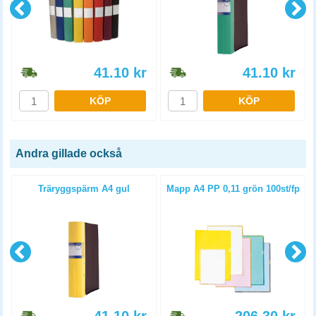
41.10
kr
41.10
kr
KÖP
KÖP
Andra gillade också
Träryggspärm A4 gul
Mapp A4 PP 0,11 grön 100st/fp