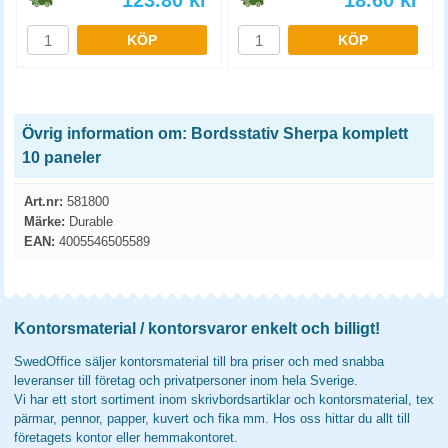
123.80
kr
18.60
kr
KÖP
KÖP
Övrig information om: Bordsstativ Sherpa komplett
10 paneler
Art.nr:
581800
Märke:
Durable
EAN:
4005546505589
Kontorsmaterial / kontorsvaror enkelt och billigt!
SwedOffice säljer kontorsmaterial till bra priser och med snabba
leveranser till företag och privatpersoner inom hela Sverige.
Vi har ett stort sortiment inom skrivbordsartiklar och kontorsmaterial, tex
pärmar, pennor, papper, kuvert och fika mm. Hos oss hittar du allt till
företagets kontor eller hemmakontoret.