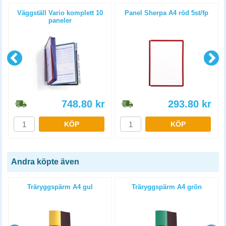
Väggställ Vario komplett 10
Panel Sherpa A4 röd 5st/fp
paneler
748.80
kr
293.80
kr
KÖP
KÖP
Andra köpte även
Träryggspärm A4 gul
Träryggspärm A4 grön