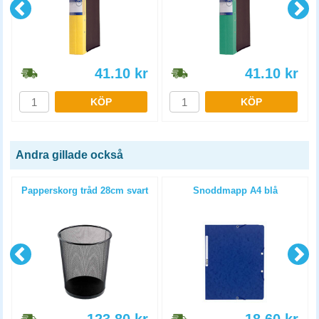
41.10
kr
41.10
kr
KÖP
KÖP
Andra gillade också
Papperskorg tråd 28cm svart
Snoddmapp A4 blå