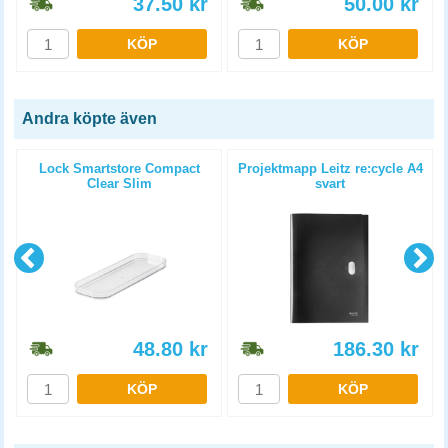
37.50
kr
50.00
kr
KÖP
KÖP
Andra köpte även
Lock Smartstore Compact
Projektmapp Leitz re:cycle A4
Clear Slim
svart
48.80
kr
186.30
kr
KÖP
KÖP