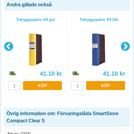
Andra gillade också
Träryggspärm A4 gul
Träryggspärm A4 blå
41.10
kr
41.10
kr
KÖP
KÖP
Övrig information om: Förvaringslåda SmartStore
Compact Clear S
Art.nr:
10690