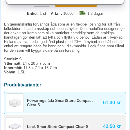
KÖP
Enhet:
1 st
Art.nr:
10690
1-2 dagar
En genomskinlig förvaringslåda som är en flexibel lösning för allt från
kökslådor till badrumsskåp och öppna hyllor. Den modulära designen gör
det enkelt att kombinera olika storlekar samtidigt som de smidiga
handtagen gör den lätt att lyfta och flytta vid behov. Lådan är tillverkad i
Finland av livsmedelsgodkänd plast med 20% förnybart innehåll och är
enkel att rengöra både för hand och i diskmaskin. Lock finns som tillval
för den som vill bygga vidare på sin förvaring.
Storlek:
S
Yttermått:
14 x 20 x 7.5cm
Innermått:
11.5 x 7.1 x 16.7cm
Volym:
1.5L
Produktvarianter
Förvaringslåda SmartStore Compact
61.30 kr
Clear S
42.50 kr
Lock SmartStore Compact Clear S