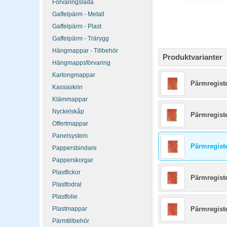
Förvaringslåda
Gaffelpärm - Metall
Gaffelpärm - Plast
Gaffelpärm - Trärygg
Hängmappar - Tillbehör
Produktvarianter
Hängmappsförvaring
Kartongmappar
Pärmregiste
Kassaskrin
Klämmappar
Nyckelskåp
Pärmregiste
Offertmappar
Panelsystem
Pärmregiste
Pappersbindare
Papperskorgar
Plastfickor
Pärmregiste
Plastfodral
Plastfolie
Plastmappar
Pärmregist
Pärmtillbehör