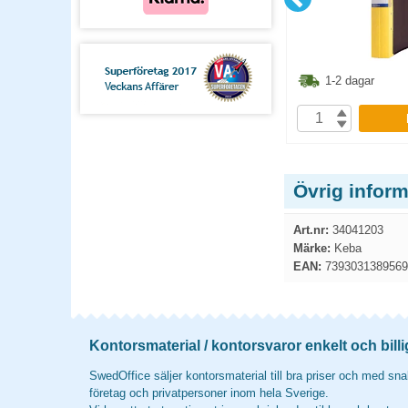
1.10
kr
41.10
kr
1-2 dagar
1-2 dagar
P
KÖP
Övrig inform
Art.nr:
34041203
Märke:
Keba
EAN:
7393031389569
Kontorsmaterial / kontorsvaror enkelt och billi
SwedOffice säljer kontorsmaterial till bra priser och med snab
företag och privatpersoner inom hela Sverige.