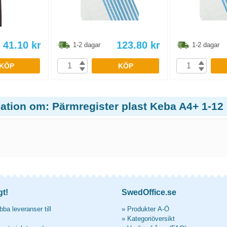
41.10
kr
123.80
kr
1-2 dagar
1-2 dagar
KÖP
KÖP
ation om: Pärmregister plast Keba A4+ 1-12
gt!
SwedOffice.se
ba leveranser till
»
Produkter A-Ö
»
Kategoriöversikt