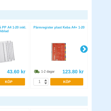
 PP A4 1-20 inkl.
Pärmregister plast Keba A4+ 1-20
Pärmregist
ikblad
t
43.60
kr
123.80
kr
1-2 dagar
1-2 dag
KÖP
KÖP