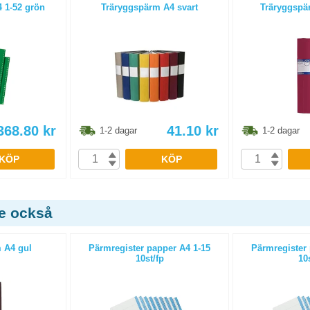
4 1-52 grön
Träryggspärm A4 svart
Träryggspä
368.80
kr
41.10
kr
1-2 dagar
1-2 dagar
KÖP
KÖP
de också
 A4 gul
Pärmregister papper A4 1-15
Pärmregister 
10st/fp
10