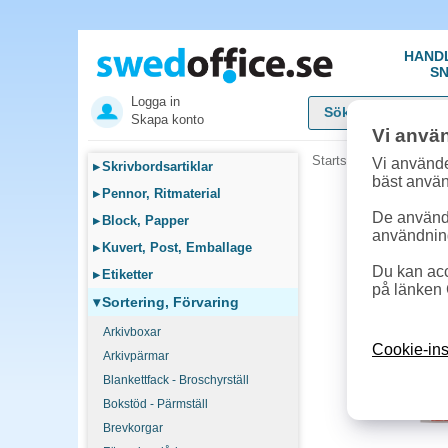
HAND
SN
Logga in
Skapa konto
Vi anvä
Startsida
»
Sortering, F
Vi använde
▸
Skrivbordsartiklar
bäst anvä
▸
Pennor, Ritmaterial
De används
▸
Block, Papper
användnin
▸
Kuvert, Post, Emballage
Du kan acc
▸
Etiketter
på länken 
▾
Sortering, Förvaring
Arkivboxar
Cookie-ins
Arkivpärmar
Blankettfack - Broschyrställ
Bokstöd - Pärmställ
Brevkorgar