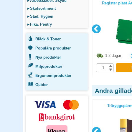
▸
Arbetskläder, Skydd
iginal A4
Träryggspärm Jopa Original A4 gul
Register plast A
▸
Skolsortiment
▸
Städ, Hygien
▸
Fika, Pentry
Bläck & Toner
Populära produkter
6.30
kr
80
kr
1-2 dagar
1-2 dagar
Nya produkter
Miljöprodukter
P
KÖP
Ergonomiprodukter
Guider
Andra gilla
 blå
Träryggspärm A4 orange
Träryggspärm