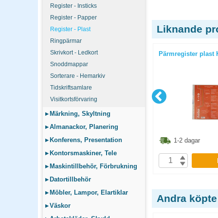
Register - Insticks
Register - Papper
Liknande pr
Register - Plast
Ringpärmar
Skrivkort - Ledkort
ba A4 1-10
Pärmregister vit PP A4 1-12 inkl.
Pärmregister plast
rubrikblad grå
Snoddmappar
Sorterare - Hemarkiv
Tidskriftsamlare
Visitkortsförvaring
▸
Märkning, Skyltning
▸
Almanackor, Planering
3.60
kr
34.90
kr
▸
Konferens, Presentation
1-2 dagar
1-2 dagar
▸
Kontorsmaskiner, Tele
P
KÖP
▸
Maskintillbehör, Förbrukning
▸
Datortillbehör
▸
Möbler, Lampor, Elartiklar
Andra köpte
▸
Väskor