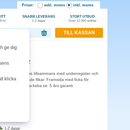
Priser:
exkl. moms
inkl. moms
ITT
SNABB LEVERANS
STORT UTBUD
95 kr
1-2 dagar
Över 12.000 artiklar
TILL KASSAN
or, 0.00 kr
ch ge dig
ba A4+ 1-12
tsens
plast. Kan användas tillsammans med underregister och
t klicka
a blad med färgade flikar. Framsida med ficka för
dessa finns på www.keba.se. 5 års garanti.
1-2 dagar