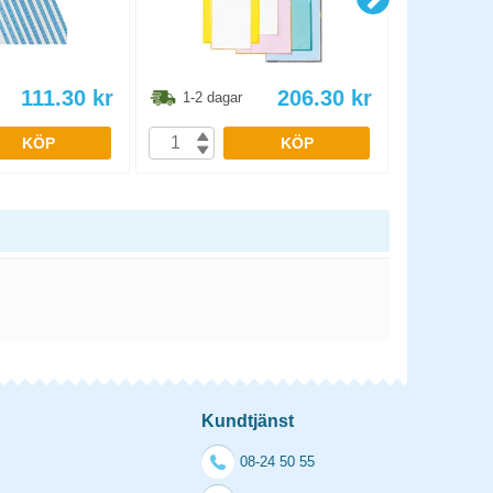
111.30
kr
206.30
kr
1-2 dagar
1-2 dag
KÖP
KÖP
Kundtjänst
08-24 50 55