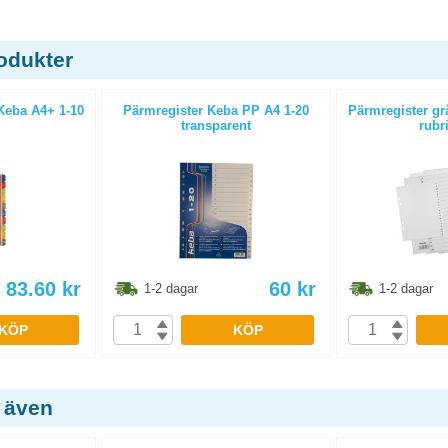
odukter
 Keba A4+ 1-10
Pärmregister Keba PP A4 1-20
Pärmregister grå
transparent
rubr
83.60
kr
60
kr
1-2 dagar
1-2 dagar
KÖP
KÖP
 även