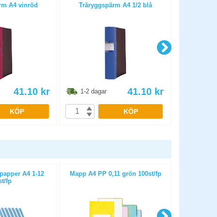
rm A4 vinröd
Träryggspärm A4 1/2 blå
Träryggs
41.10
kr
41.10
kr
1-2 dagar
1-2 dag
KÖP
KÖP
papper A4 1-12
Mapp A4 PP 0,11 grön 100st/fp
Pärmregister
st/fp