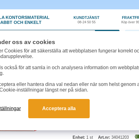
LA KONTORSMATERIAL
KUNDTJÄNST
FRAKTFR
ABBT OCH ENKELT
08-24 50 55
Köp över 9
0 var
nder oss av cookies
örvaring
»
Register - Plast
»
Pärmregister plast Keba A4+ 1-12
r Cookies för att säkerställa att webbplatsen fungerar korrekt o
ndarupplevelse.
Pärmregister plast Ke
 också för att samla in och analysera information om webbpla
g.
Extra brett register av tjock PP-
eptera eller hantera dina val nedan eller när som helst genom at
plastfickor. Frostade, transparent
Cookie-inställningar längst ner på sidan.
försättsblad, mall för utskrift av 
tällningar
Acceptera alla
Enhet:
1 st
Art.nr:
34041203