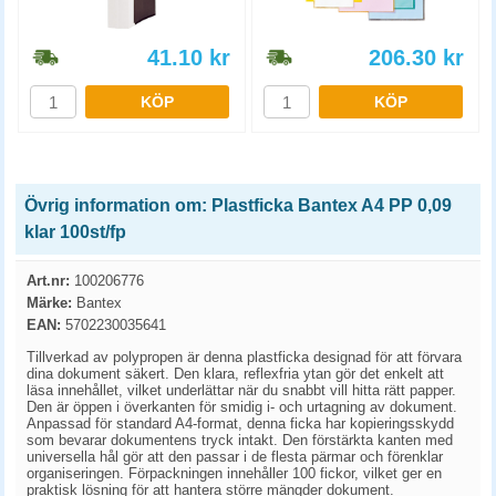
41.10
kr
206.30
kr
KÖP
KÖP
Övrig information om: Plastficka Bantex A4 PP 0,09
klar 100st/fp
Art.nr:
100206776
Märke:
Bantex
EAN:
5702230035641
Tillverkad av polypropen är denna plastficka designad för att förvara
dina dokument säkert. Den klara, reflexfria ytan gör det enkelt att
läsa innehållet, vilket underlättar när du snabbt vill hitta rätt papper.
Den är öppen i överkanten för smidig i- och urtagning av dokument.
Anpassad för standard A4-format, denna ficka har kopieringsskydd
som bevarar dokumentens tryck intakt. Den förstärkta kanten med
universella hål gör att den passar i de flesta pärmar och förenklar
organiseringen. Förpackningen innehåller 100 fickor, vilket ger en
praktisk lösning för att hantera större mängder dokument.