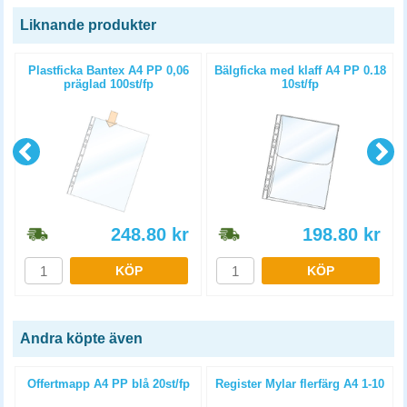
Liknande produkter
Plastficka Bantex A4 PP 0,06
Bälgficka med klaff A4 PP 0.18
p
präglad 100st/fp
10st/fp
248.80
kr
198.80
kr
KÖP
KÖP
Andra köpte även
Offertmapp A4 PP blå 20st/fp
Register Mylar flerfärg A4 1-10