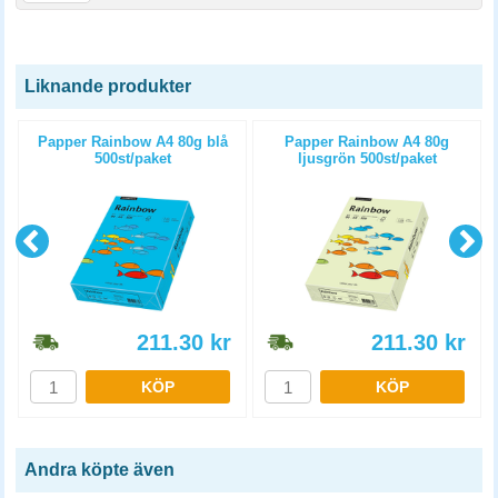
Liknande produkter
Papper Rainbow A4 80g blå
Papper Rainbow A4 80g
500st/paket
ljusgrön 500st/paket
211.30
kr
211.30
kr
KÖP
KÖP
Andra köpte även