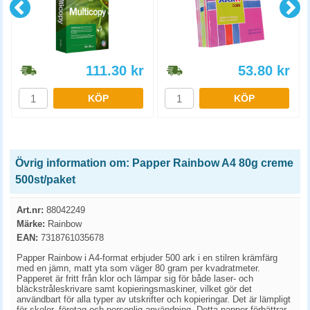
111.30
kr
53.80
kr
KÖP
KÖP
Övrig information om: Papper Rainbow A4 80g creme
500st/paket
Art.nr:
88042249
Märke:
Rainbow
EAN:
7318761035678
Papper Rainbow i A4-format erbjuder 500 ark i en stilren krämfärg
med en jämn, matt yta som väger 80 gram per kvadratmeter.
Papperet är fritt från klor och lämpar sig för både laser- och
bläckstråleskrivare samt kopieringsmaskiner, vilket gör det
användbart för alla typer av utskrifter och kopieringar. Det är lämpligt
för skolor, företag och personlig användning. Detta papper förbättrar