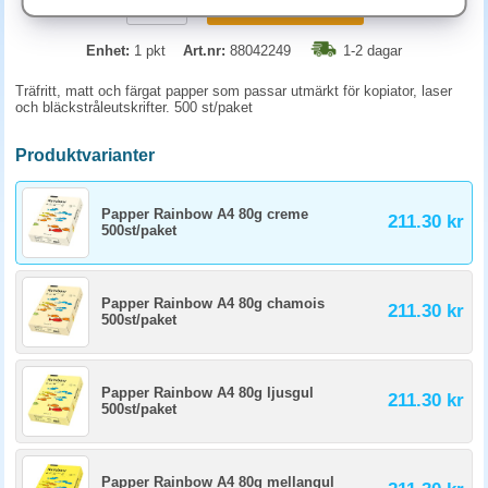
KÖP
Enhet:
1 pkt
Art.nr:
88042249
1-2 dagar
Träfritt, matt och färgat papper som passar utmärkt för kopiator, laser
och bläckstråleutskrifter. 500 st/paket
Produktvarianter
Papper Rainbow A4 80g creme
211.30 kr
500st/paket
Papper Rainbow A4 80g chamois
211.30 kr
500st/paket
Papper Rainbow A4 80g ljusgul
211.30 kr
500st/paket
Papper Rainbow A4 80g mellangul