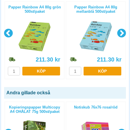
Papper Rainbow A4 80g grön
Papper Rainbow A4 80g
500st/paket
mellanblå 500st/paket
211.30
kr
211.30
kr
KÖP
KÖP
Andra gillade också
Kopieringspapper Multicopy
Notiskub 76x76 rosa/röd
A4 OHÅLAT 75g 500st/paket