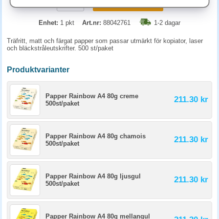
KÖP
Enhet:
1 pkt
Art.nr:
88042761
1-2 dagar
Träfritt, matt och färgat papper som passar utmärkt för kopiator, laser
och bläckstråleutskrifter. 500 st/paket
Produktvarianter
Papper Rainbow A4 80g creme
211.30 kr
500st/paket
Papper Rainbow A4 80g chamois
211.30 kr
500st/paket
Papper Rainbow A4 80g ljusgul
211.30 kr
500st/paket
Papper Rainbow A4 80g mellangul