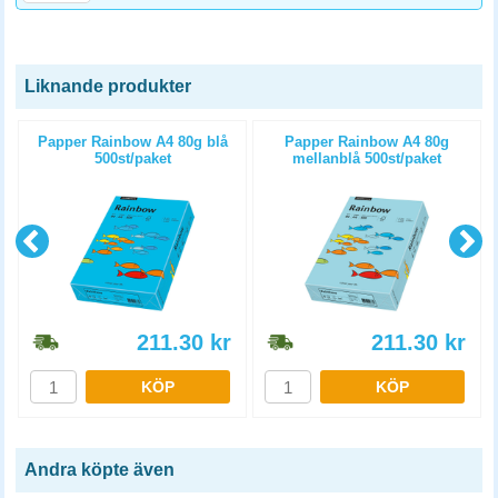
Liknande produkter
Papper Rainbow A4 80g blå
Papper Rainbow A4 80g
500st/paket
mellanblå 500st/paket
211.30
kr
211.30
kr
KÖP
KÖP
Andra köpte även