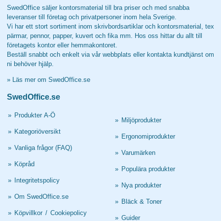
SwedOffice säljer kontorsmaterial till bra priser och med snabba
leveranser till företag och privatpersoner inom hela Sverige.
Vi har ett stort sortiment inom skrivbordsartiklar och kontorsmaterial, tex
pärmar, pennor, papper, kuvert och fika mm. Hos oss hittar du allt till
företagets kontor eller hemmakontoret.
Beställ snabbt och enkelt via vår webbplats eller kontakta kundtjänst om
ni behöver hjälp.
»
Läs mer om SwedOffice.se
SwedOffice.se
»
Produkter A-Ö
»
Miljöprodukter
»
Kategoriöversikt
»
Ergonomiprodukter
»
Vanliga frågor (FAQ)
»
Varumärken
»
Köpråd
»
Populära produkter
»
Integritetspolicy
»
Nya produkter
»
Om SwedOffice.se
»
Bläck & Toner
»
Köpvillkor
/
Cookiepolicy
»
Guider