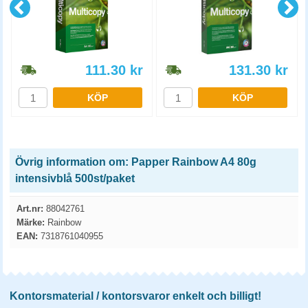
111.30
kr
131.30
kr
KÖP
KÖP
Övrig information om: Papper Rainbow A4 80g
intensivblå 500st/paket
Art.nr:
88042761
Märke:
Rainbow
EAN:
7318761040955
Kontorsmaterial / kontorsvaror enkelt och billigt!