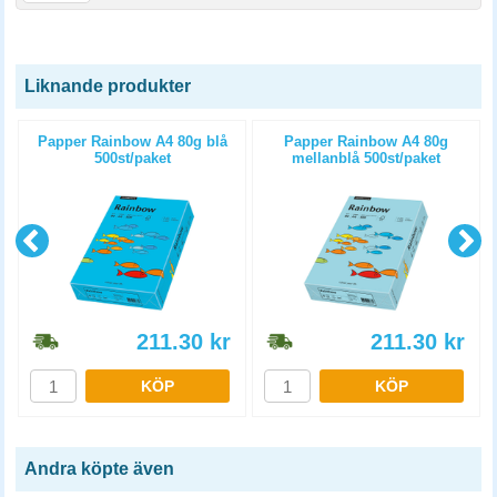
Liknande produkter
Papper Rainbow A4 80g blå
Papper Rainbow A4 80g
500st/paket
mellanblå 500st/paket
211.30
kr
211.30
kr
KÖP
KÖP
Andra köpte även