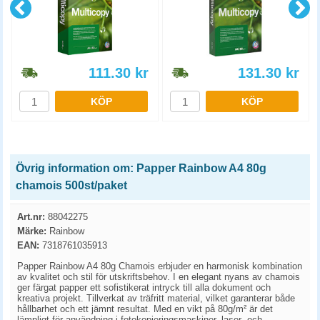
111.30
kr
131.30
kr
KÖP
KÖP
Övrig information om: Papper Rainbow A4 80g
chamois 500st/paket
Art.nr:
88042275
Märke:
Rainbow
EAN:
7318761035913
Papper Rainbow A4 80g Chamois erbjuder en harmonisk kombination
av kvalitet och stil för utskriftsbehov. I en elegant nyans av chamois
ger färgat papper ett sofistikerat intryck till alla dokument och
kreativa projekt. Tillverkat av träfritt material, vilket garanterar både
hållbarhet och ett jämnt resultat. Med en vikt på 80g/m² är det
lämpligt för användning i fotokopieringsmaskiner, laser- och