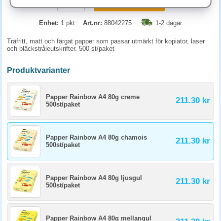
KÖP
Enhet:
1 pkt
Art.nr:
88042275
1-2 dagar
Träfritt, matt och färgat papper som passar utmärkt för kopiator, laser
och bläckstråleutskrifter. 500 st/paket
Produktvarianter
Papper Rainbow A4 80g creme
211.30 kr
500st/paket
Papper Rainbow A4 80g chamois
211.30 kr
500st/paket
Papper Rainbow A4 80g ljusgul
211.30 kr
500st/paket
Papper Rainbow A4 80g mellangul