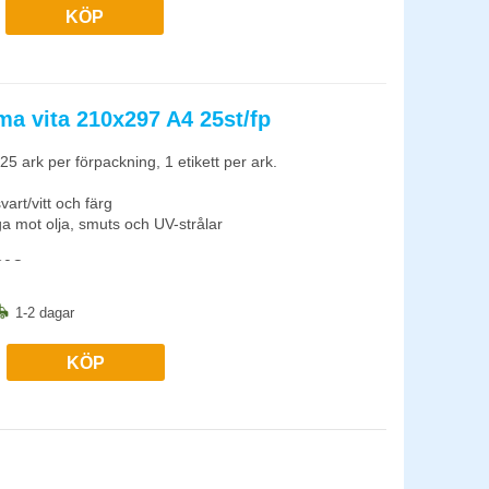
KÖP
ma vita 210x297 A4 25st/fp
 25 ark per förpackning, 1 etikett per ark.
vart/vitt och färg
ga mot olja, smuts och UV-strålar
+80C
ller miljöer som ställer höga krav på etikettens
1-2 dagar
ustning, kontorsmöbler, lager och liknande
KÖP