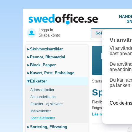
HAND
SN
Logga in
Skapa konto
Vi anvä
Vi använde
▸
Skrivbordsartiklar
bäst anvä
▸
Pennor, Ritmaterial
De används
▸
Block, Papper
användnin
▸
Kuvert, Post, Emballage
Du kan acc
▾
Etiketter
Startsida
»
Etiketter
»
på länken 
Specialet
Adressetiketter
Allroundetiketter
Flexibla specialetikett
Cookie-ins
Etiketter - ej skrivare
långvarig hållbarhet i k
Märketiketter
Läs mer »
Specialetiketter
Vanliga frågor 
▸
Sortering, Förvaring
Vilka specialetiket