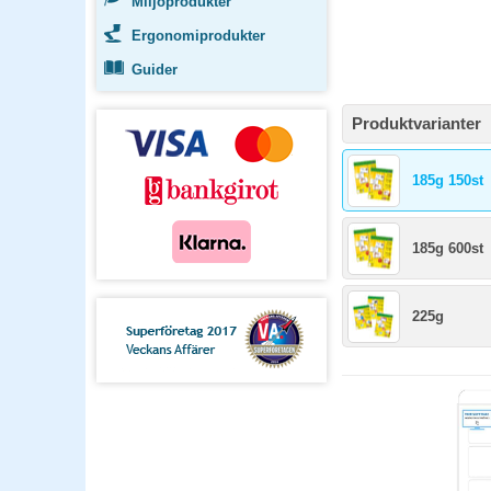
Miljöprodukter
Ergonomiprodukter
Guider
Produktvarianter
185g 150st
185g 600st
225g