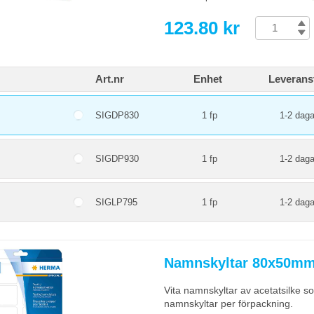
123.80 kr
Art.nr
Enhet
Leverans
SIGDP830
1 fp
1-2 daga
SIGDP930
1 fp
1-2 daga
SIGLP795
1 fp
1-2 daga
Namnskyltar 80x50mm 
Vita namnskyltar av acetatsilke s
namnskyltar per förpackning.