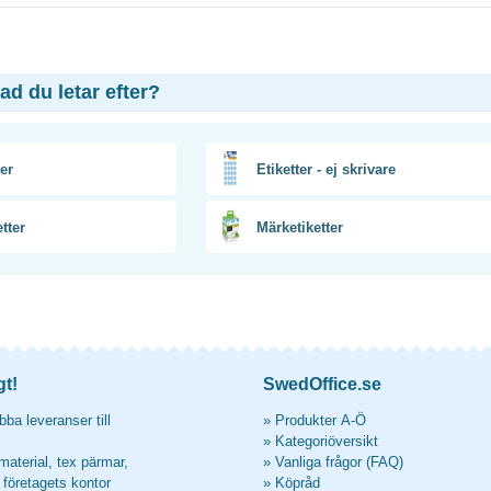
vad du letar efter?
er
Etiketter - ej skrivare
tter
Märketiketter
gt!
SwedOffice.se
ba leveranser till
»
Produkter A-Ö
»
Kategoriöversikt
material, tex pärmar,
»
Vanliga frågor (FAQ)
l företagets kontor
»
Köpråd