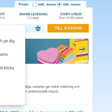
Priser:
exkl. moms
inkl. moms
ITT
SNABB LEVERANS
STORT UTBUD
95 kr
1-2 dagar
Över 12.000 artiklar
TILL KASSAN
or, 0.00 kr
ch ge dig
tsens
t klicka
äftande och extra tåliga varianter ger enkel märkning och
sitkort för ett mer professionellt intryck.