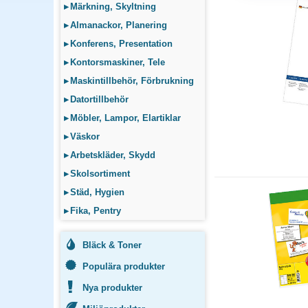
▸
Märkning, Skyltning
Visitkortsark passar la
för mässor och eveneman
▸
Almanackor, Planering
▸
Konferens, Presentation
Bläckstråle- eller l
▸
Kontorsmaskiner, Tele
Etiketterna måste matcha
▸
Maskintillbehör, Förbrukning
er skrivare innan inköp 
▸
Datortillbehör
▸
Möbler, Lampor, Elartiklar
▸
Väskor
▸
Arbetskläder, Skydd
▸
Skolsortiment
▸
Städ, Hygien
▸
Fika, Pentry
Bläck & Toner
Populära produkter
Nya produkter