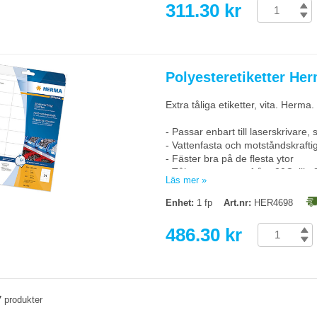
311.30 kr
Polyesteretiketter Her
Extra tåliga etiketter, vita. Herma.
- Passar enbart till laserskrivare, s
- Vattenfasta och motståndskrafti
- Fäster bra på de flesta ytor
- Tål temperaturer från -20C till 
Läs mer »
- Passar utmärkt för utomhusbruk e
hållbarhet
Enhet:
1 fp
Art.nr:
HER4698
- Passar för märkning av datorutr
486.30 kr
7
produkter