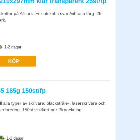
 210x297mm klar transparent 25st/fp
och tillfälliga namnskyltar. Namnskyltsetiketter är utmärkta
krivare.
er på A4-ark. För utskrift i svart/vitt och färg. 25
ark.
n är märkta för respektive teknik på förpackningen. Kontrollera
1-2 dagar
KÖP
55 185g 150st/fp
ill alla typer av skrivare; bläckstråle-, laserskrivare och
rforering. 150st visitkort per förpackning.
1-2 dagar