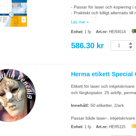
- Passar för laser och kopiering i s
- Praktiskt och billigt alternativ t
mässor och företagsbesök.
Läs mer »
- Får inte fästas på läder, siden e
Enhet:
1 fp
Art.nr:
HER4514
Begränsad returrätt
586.30 kr
Herma etikett Specia
Etikett för laser och inkjetskriva
och färgkopiator. 25 ark/fp, perm
Innehåll:
50 etiketter, 2/ark
Passar både laser-, inkjetskrivare
Enhet:
1 fp
Art.nr:
HER5115