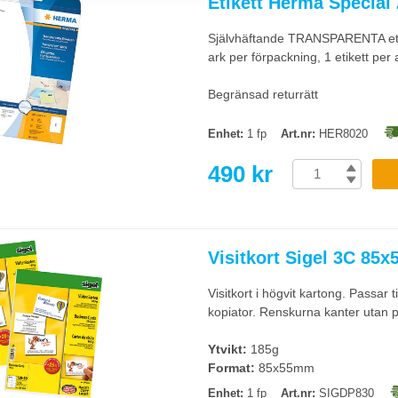
Etikett Herma Special
ser- och bläckskrivare och produceras i flerpack. Dessa passar för seminarier 
g. CD/DVD-etiketter för datadistribution. Kontrollera kompatibilitet med er s
Självhäftande TRANSPARENTA etikett
ark per förpackning, 1 etikett per 
aserkompatibla etiketter?
 er skrivartyp, fel typ smetar (bläckstråle) eller smälter (laser). Etikettarke
Begränsad returrätt
av etiketter.
Enhet:
1 fp
Art.nr:
HER8020
490 kr
Visitkort Sigel 3C 85x
Visitkort i högvit kartong. Passar t
kopiator. Renskurna kanter utan pe
Ytvikt:
185g
Format:
85x55mm
Enhet:
1 fp
Art.nr:
SIGDP830