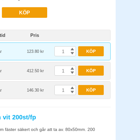
KÖP
tid
Pris
KÖP
r
123.80 kr
KÖP
r
412.50 kr
KÖP
r
146.30 kr
vit 200st/fp
om fäster säkert och går att ta av. 80x50mm. 200