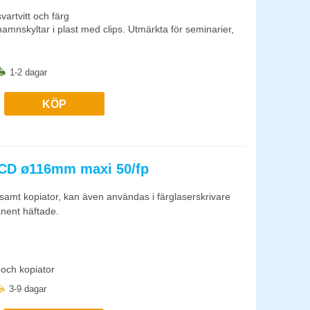
vartvitt och färg
ill namnskyltar i plast med clips. Utmärkta för seminarier,
ller sammet.
1-2 dagar
KÖP
l CD ø116mm maxi 50/fp
re samt kopiator, kan även användas i färglaserskrivare
anent häftade.
 och kopiator
3-9 dagar