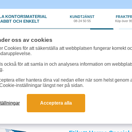
LA KONTORSMATERIAL
KUNDTJÄNST
FRAKTFR
ABBT OCH ENKELT
08-24 50 55
Köp över 9
0 var
nder oss av cookies
r Cookies för att säkerställa att webbplatsen fungerar korrekt o
ndarupplevelse.
 också för att samla in och analysera information om webbpla
g.
eptera eller hantera dina val nedan eller när som helst genom at
Specialetiketter
Cookie-inställningar längst ner på sidan.
iketter
er för privat- och företagsanvändning som fungerar i de flesta skrivare. Självh
tällningar
Acceptera alla
rävande miljöer. Spara tid och pengar genom att snabbt anpassa etiketter och vi
och svar om specialetiketter
ter passar för olika ändamål?