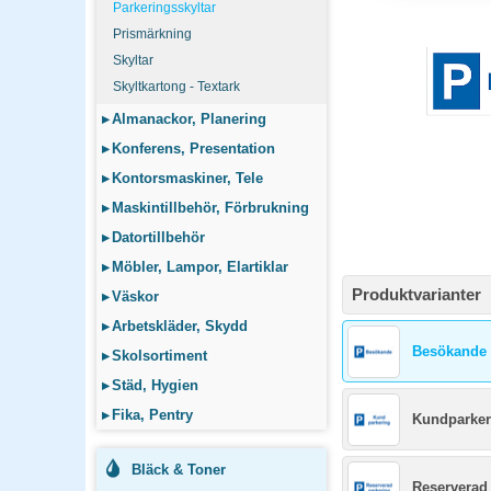
Vilka parkeringssky
Parkeringsskyltar
Prismärkning
En typisk företagsparke
Komplettera med hänvisn
Skyltar
Skyltkartong - Textark
Vad krävs för att en
▸
Almanackor, Planering
Skylten ska vara tydlig
▸
Konferens, Presentation
information om vad som 
▸
Kontorsmaskiner, Tele
▸
Maskintillbehör, Förbrukning
▸
Datortillbehör
▸
Möbler, Lampor, Elartiklar
Produktvarianter
▸
Väskor
▸
Arbetskläder, Skydd
Besökande
▸
Skolsortiment
▸
Städ, Hygien
▸
Fika, Pentry
Kundparker
Bläck & Toner
Reserverad