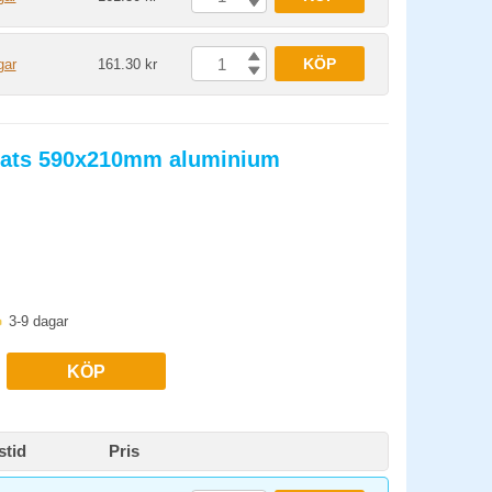
KÖP
gar
161.30 kr
plats 590x210mm aluminium
3-9 dagar
KÖP
stid
Pris