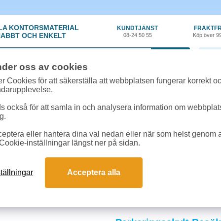
LA KONTORSMATERIAL
KUNDTJÄNST
FRAKTFR
ABBT OCH ENKELT
08-24 50 55
Köp över 9
0 var
nder oss av cookies
r Cookies för att säkerställa att webbplatsen fungerar korrekt o
ndarupplevelse.
 också för att samla in och analysera information om webbpla
g.
eptera eller hantera dina val nedan eller när som helst genom at
kyltning
»
Parkeringsskyltar
Cookie-inställningar längst ner på sidan.
gsskyltar
rar och kommunicerar parkeringsregler på privat mark, i garage och på företag
tällningar
Acceptera alla
uds-, reservations- och hänvisningsskyltar i väderbeständigt material som hålle
fice.
och svar om parkeringsskyltar