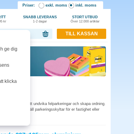
Priser:
exkl. moms
inkl. moms
ITT
SNABB LEVERANS
STORT UTBUD
95 kr
1-2 dagar
Över 12.000 artiklar
TILL KASSAN
or, 0.00 kr
ch ge dig
tsens
t klicka
sparkeringar för att undvika felparkeringar och skapa ordning.
r utomhus. Beställ parkeringsskyltar för er fastighet eller