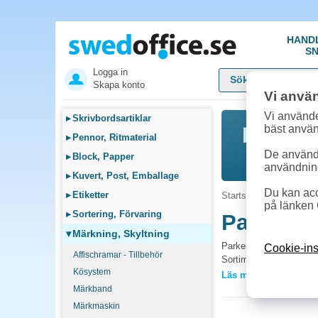
HAND
SN
Logga in
Skapa konto
Vi anvä
Vi använde
▸
Skrivbordsartiklar
bäst anvä
▸
Pennor, Ritmaterial
De används
▸
Block, Papper
användnin
▸
Kuvert, Post, Emballage
Du kan acc
▸
Etiketter
Startsida
»
Märkning, S
på länken 
▸
Sortering, Förvaring
Parkerin
▾
Märkning, Skyltning
Parkeringsskyltar regle
Cookie-ins
Affischramar - Tillbehör
Sortimentet täcker förb
Kösystem
verksamhet hos SwedOf
Läs mer »
Märkband
Vanliga frågor 
Märkmaskin