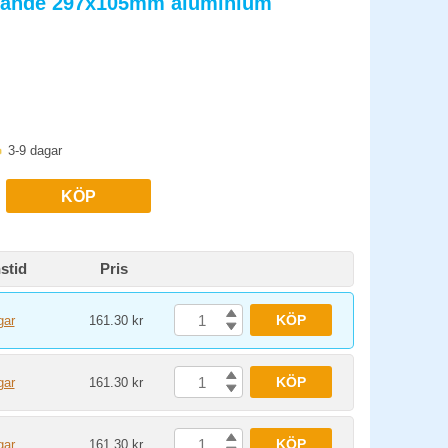
ökande 297x105mm aluminium
 för specifika platser och eventuellt tidsbegränsningsskyltar.
erar. Det rekommenderas att kombinera skylten med tydlig
 för privat mark och fastigheter.
3-9 dagar
KÖP
stid
Pris
KÖP
gar
161.30 kr
KÖP
gar
161.30 kr
KÖP
gar
161.30 kr