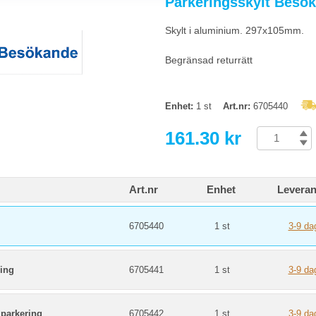
Parkeringsskylt Bes
ltar behöver vi på vår företagsparkering?
ring behöver tydliga förbudsskyltar mot obehörig parkering, reservationsskyltar
Skylt i aluminium. 297x105mm.
ingsskyltar om parkeringen är svårfunnen eller har flera ingångar.
Begränsad returrätt
 parkeringsskylt ska vara giltig på privat mark?
t synlig, läsbar och placerad så att förare rimligen kan se den innan de park
gäller vid felparkering. Hos SwedOffice hittar du parkeringsskyltar anpassade
Enhet:
1 st
Art.nr:
6705440
161.30 kr
Art.nr
Enhet
Leveran
6705440
1 st
3-9 da
ing
6705441
1 st
3-9 da
 parkering
6705442
1 st
3-9 da