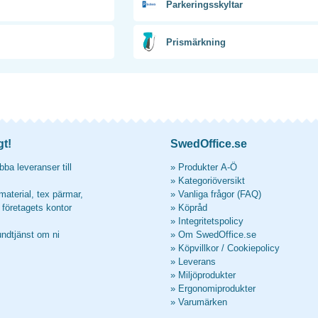
Parkeringsskyltar
Prismärkning
gt!
SwedOffice.se
ba leveranser till
»
Produkter A-Ö
»
Kategoriöversikt
material, tex pärmar,
»
Vanliga frågor (FAQ)
l företagets kontor
»
Köpråd
»
Integritetspolicy
undtjänst om ni
»
Om SwedOffice.se
»
Köpvillkor
/
Cookiepolicy
»
Leverans
»
Miljöprodukter
»
Ergonomiprodukter
»
Varumärken