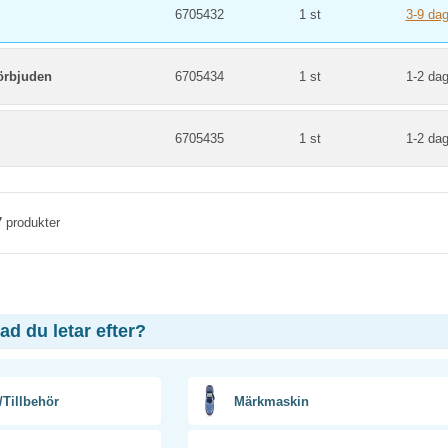
6705432
1 st
3-9 dag
örbjuden
6705434
1 st
1-2 dag
6705435
1 st
1-2 dag
7
produkter
vad du letar efter?
/Tillbehör
Märkmaskin