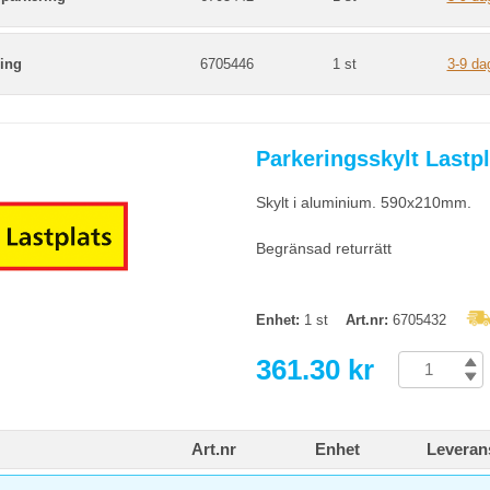
ring
6705446
1 st
3-9 da
Parkeringsskylt Last
Skylt i aluminium. 590x210mm.
Begränsad returrätt
Enhet:
1 st
Art.nr:
6705432
361.30 kr
Art.nr
Enhet
Leveran