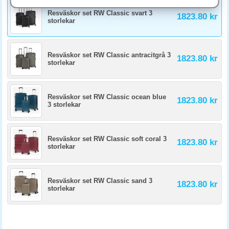
bräcklig last. Mjuk väska är lättare och kan packas in mer (vissa har
expansionsfunktion). Välj efter resemönster och vad som vanligen
Resväskor set RW Classic svart 3
1823.80 kr
packas.
storlekar
Resväskor set RW Classic antracitgrå 3
1823.80 kr
storlekar
Resväskor set RW Classic ocean blue
1823.80 kr
3 storlekar
Resväskor set RW Classic soft coral 3
1823.80 kr
storlekar
Resväskor set RW Classic sand 3
1823.80 kr
storlekar