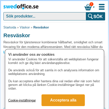
0
▼
Startsida
»
Väskor
»
Resväskor
Resväskor
Resväskor för tjänsteresor kombinerar hållbarhet, smidighet och smart
förvaring för den moderna affärsresenären. Med rätt resväska håller du
alla tillhörigheter organiserade och skyddade under hela resan. Hitta rätt
Läs mer »
Vi använder oss av cookies
resväskor för era affärsresor hos SwedOffice.
Vi använder Cookies för att säkerställa att webbplatsen fungerar
Resväskor set RW Classic svart 3
korrekt och ge dig bäst användarupplevelse.
Vanliga frågor och svar om resväskor
storlekar
De används också för att samla in och analysera information om
Art.nr:
109610
Vilken storlek på resväska passar längre tjänsteresor?
webbplatsens användning.
1-2 dagar
För resor på 4-7 dagar passar en mellanstor väska (cirka 65-70 cm). För
Du kan acceptera eller hantera dina val nedan eller när som helst
1823.80 kr
kortare resor klarar man sig ofta med kabinväska, det sparar tid och
genom att klicka på länken Cookie-inställningar längst ner på
(inkl. moms)
sidan.
avgifter vid incheckning.
KÖP
Hårda eller mjuka resväskor?
Acceptera alla
Cookie-inställningar
Hård väska skyddar bättre mot stötar och regn, bra för elektronik och