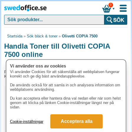
0
▼
Startsida
»
Sök bläck & toner
»
Olivetti COPIA 7500
Handla Toner till Olivetti COPIA
7500 online
Vi använder oss av cookies
Vi använder Cookies för att säkerställa att webbplatsen fungerar
För tillfället har vi inga produkter kopplade till denna maskin.
korrekt och ge dig bäst användarupplevelse.
Kontakta kundtjänst på tel. 08-24 50 55 för mer information.
De används också för att samla in och analysera information om
webbplatsens användning.
Kopieringspapper
Du kan acceptera eller hantera dina val nedan eller när som helst
genom att klicka på länken Cookie-inställningar längst ner på
Vitt papper
Färgat papper
Premiumpapper
sidan.
Specialpapper för laserskrivare (ex. Laseretiketter)
Acceptera alla
Cookie-inställningar
Etiketter laserskrivare
Laserark och BG-talonger