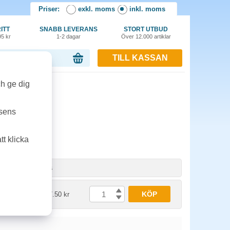
Priser:
exkl. moms
inkl. moms
ITT
SNABB LEVERANS
STORT UTBUD
95 kr
1-2 dagar
Över 12.000 artiklar
TILL KASSAN
or, 0.00 kr
ch ge dig
tsens
t klicka
Enhet
Pris
KÖP
1 st
1597.50 kr