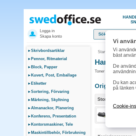
HAND
SN
Logga in
Skapa konto
Vi anvä
Vi använde
▸
Skrivbordsartiklar
Startsida
»
Sök bläck
bäst anvä
▸
Pennor, Ritmaterial
Handla Tone
De används
▸
Block, Papper
Toner och tillbehör so
användnin
▸
Kuvert, Post, Emballage
Du kan acc
▸
Etiketter
Originalprodu
på länken 
▸
Sortering, Förvaring
Storlek / info
▸
Märkning, Skyltning
Cookie-ins
▸
Almanackor, Planering
Toner Kyoc
▸
Konferens, Presentation
▸
Kontorsmaskiner, Tele
▸
Maskintillbehör, Förbrukning