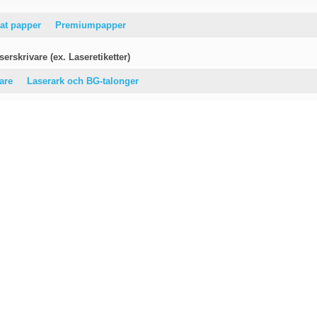
at papper
Premiumpapper
erskrivare (ex. Laseretiketter)
vare
Laserark och BG-talonger