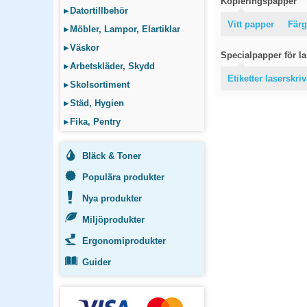
Kopieringspapper
▸
Datortillbehör
Vitt papper
Färg
▸
Möbler, Lampor, Elartiklar
▸
Väskor
Specialpapper för las
▸
Arbetskläder, Skydd
Etiketter laserskri
▸
Skolsortiment
▸
Städ, Hygien
▸
Fika, Pentry
Bläck & Toner
Populära produkter
Nya produkter
Miljöprodukter
Ergonomiprodukter
Guider