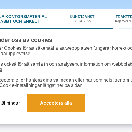
LA KONTORSMATERIAL
KUNDTJÄNST
FRAKTFR
ABBT OCH ENKELT
08-24 50 55
Köp över 9
0 var
nder oss av cookies
r Cookies för att säkerställa att webbplatsen fungerar korrekt o
 & toner
»
kyocera FS 1135 MFP
ndarupplevelse.
r till kyocera FS 1135 MFP online
 också för att samla in och analysera information om webbpla
m passar till kyocera FS 1135 MFP
g.
eptera eller hantera dina val nedan eller när som helst genom at
kter till kyocera FS 1135 MFP
Cookie-inställningar längst ner på sidan.
Färg
Art.nr
tällningar
Acceptera alla
era 1T02ML0NLC 7,2k svart
1T02ML0NLC