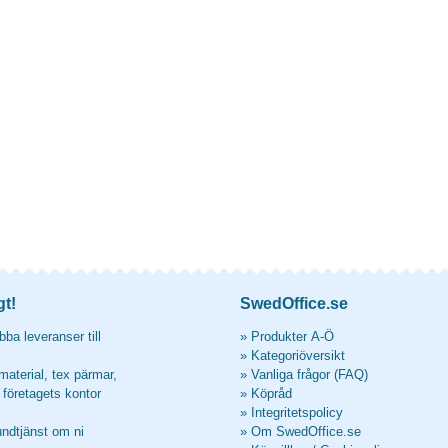
gt!
SwedOffice.se
ba leveranser till
»
Produkter A-Ö
»
Kategoriöversikt
material, tex pärmar,
»
Vanliga frågor (FAQ)
l företagets kontor
»
Köpråd
»
Integritetspolicy
undtjänst om ni
»
Om SwedOffice.se