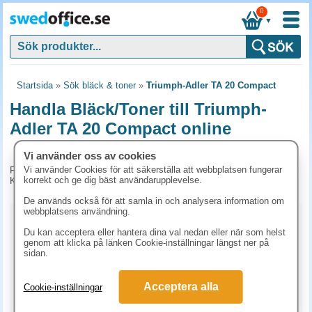
0
▼
Startsida
»
Sök bläck & toner
»
Triumph-Adler TA 20 Compact
Handla Bläck/Toner till Triumph-
Adler TA 20 Compact online
Vi använder oss av cookies
Vi använder Cookies för att säkerställa att webbplatsen fungerar
För tillfället har vi inga produkter kopplade till denna maskin.
korrekt och ge dig bäst användarupplevelse.
Kontakta kundtjänst på tel. 08-24 50 55 för mer information.
De används också för att samla in och analysera information om
webbplatsens användning.
Kopieringspapper
Du kan acceptera eller hantera dina val nedan eller när som helst
genom att klicka på länken Cookie-inställningar längst ner på
Vitt papper
Färgat papper
Premiumpapper
sidan.
Specialpapper för laserskrivare (ex. Laseretiketter)
Acceptera alla
Cookie-inställningar
Etiketter laserskrivare
Laserark och BG-talonger