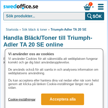
0
▼
Startsida
»
Sök bläck & toner
»
Triumph-Adler TA 20 SE
Handla Bläck/Toner till Triumph-
Adler TA 20 SE online
Vi använder oss av cookies
Vi använder Cookies för att säkerställa att webbplatsen fungerar
För tillfället har vi inga produkter kopplade till denna maskin.
korrekt och ge dig bäst användarupplevelse.
Kontakta kundtjänst på tel. 08-24 50 55 för mer information.
De används också för att samla in och analysera information om
webbplatsens användning.
Kopieringspapper
Du kan acceptera eller hantera dina val nedan eller när som helst
genom att klicka på länken Cookie-inställningar längst ner på
Vitt papper
Färgat papper
Premiumpapper
sidan.
Specialpapper för laserskrivare (ex. Laseretiketter)
Acceptera alla
Cookie-inställningar
Etiketter laserskrivare
Laserark och BG-talonger