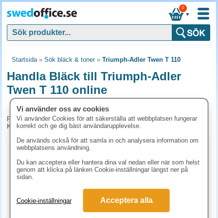
0
▼
Startsida
»
Sök bläck & toner
»
Triumph-Adler Twen T 110
Handla Bläck till Triumph-Adler
Twen T 110 online
Vi använder oss av cookies
Vi använder Cookies för att säkerställa att webbplatsen fungerar
För tillfället har vi inga produkter kopplade till denna maskin.
korrekt och ge dig bäst användarupplevelse.
Kontakta kundtjänst på tel. 08-24 50 55 för mer information.
De används också för att samla in och analysera information om
webbplatsens användning.
Kopieringspapper
Du kan acceptera eller hantera dina val nedan eller när som helst
genom att klicka på länken Cookie-inställningar längst ner på
Vitt papper
Färgat papper
Premiumpapper
sidan.
Specialpapper för bläckskrivare (ex. Fotopapper)
Acceptera alla
Cookie-inställningar
Fotopapper
Etiketter Bläckstråleskrivare