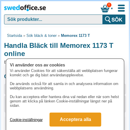
0
▼
Startsida
»
Sök bläck & toner
»
Memorex 1173 T
Handla Bläck till Memorex 1173 T
online
Bläck och tillbehör som passar till Memorex 1173 T
Vi använder oss av cookies
Vi använder Cookies för att säkerställa att webbplatsen fungerar
korrekt och ge dig bäst användarupplevelse.
Originalprodukter till Memorex 1173 T
De används också för att samla in och analysera information om
webbplatsens användning.
Storlek / info
Art.nr
Du kan acceptera eller hantera dina val nedan eller när som helst
genom att klicka på länken Cookie-inställningar längst ner på
KÖP
51604A
261.30 kr
sidan.
Acceptera alla
Cookie-inställningar
Kopieringspapper