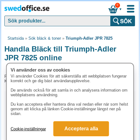
0
▼
Startsida
»
Sök bläck & toner
»
Triumph-Adler JPR 7825
Handla Bläck till Triumph-Adler
JPR 7825 online
Vi använder oss av cookies
Vi använder Cookies för att säkerställa att webbplatsen fungerar
För tillfället har vi inga produkter kopplade till denna maskin.
korrekt och ge dig bäst användarupplevelse.
Kontakta kundtjänst på tel. 08-24 50 55 för mer information.
De används också för att samla in och analysera information om
webbplatsens användning.
Kopieringspapper
Du kan acceptera eller hantera dina val nedan eller när som helst
genom att klicka på länken Cookie-inställningar längst ner på
Vitt papper
Färgat papper
Premiumpapper
sidan.
Specialpapper för bläckskrivare (ex. Fotopapper)
Acceptera alla
Cookie-inställningar
Fotopapper
Etiketter Bläckstråleskrivare