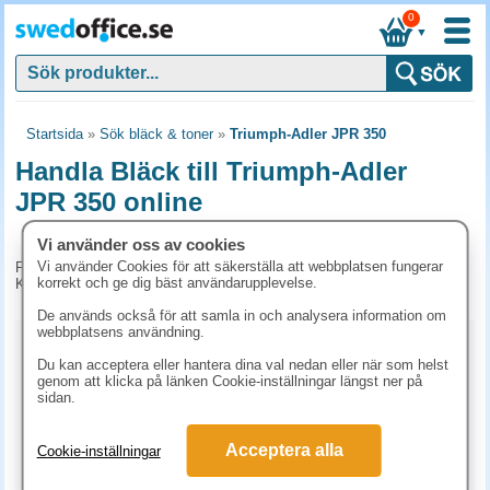
0
▼
Startsida
»
Sök bläck & toner
»
Triumph-Adler JPR 350
Handla Bläck till Triumph-Adler
JPR 350 online
Vi använder oss av cookies
Vi använder Cookies för att säkerställa att webbplatsen fungerar
För tillfället har vi inga produkter kopplade till denna maskin.
korrekt och ge dig bäst användarupplevelse.
Kontakta kundtjänst på tel. 08-24 50 55 för mer information.
De används också för att samla in och analysera information om
webbplatsens användning.
Kopieringspapper
Du kan acceptera eller hantera dina val nedan eller när som helst
genom att klicka på länken Cookie-inställningar längst ner på
Vitt papper
Färgat papper
Premiumpapper
sidan.
Specialpapper för bläckskrivare (ex. Fotopapper)
Acceptera alla
Cookie-inställningar
Fotopapper
Etiketter Bläckstråleskrivare