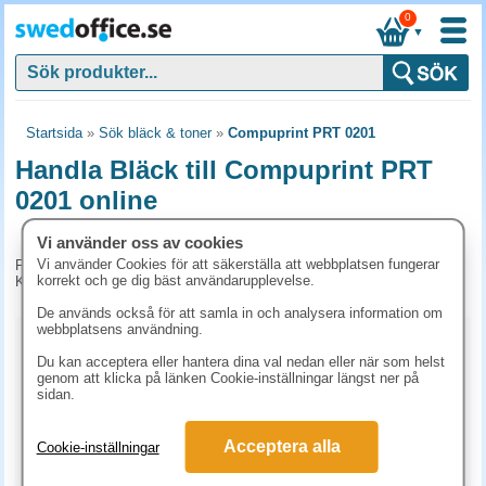
0
▼
Startsida
»
Sök bläck & toner
»
Compuprint PRT 0201
Handla Bläck till Compuprint PRT
0201 online
Vi använder oss av cookies
Vi använder Cookies för att säkerställa att webbplatsen fungerar
För tillfället har vi inga produkter kopplade till denna maskin.
korrekt och ge dig bäst användarupplevelse.
Kontakta kundtjänst på tel. 08-24 50 55 för mer information.
De används också för att samla in och analysera information om
webbplatsens användning.
Kopieringspapper
Du kan acceptera eller hantera dina val nedan eller när som helst
genom att klicka på länken Cookie-inställningar längst ner på
Vitt papper
Färgat papper
Premiumpapper
sidan.
Specialpapper för bläckskrivare (ex. Fotopapper)
Acceptera alla
Cookie-inställningar
Fotopapper
Etiketter Bläckstråleskrivare