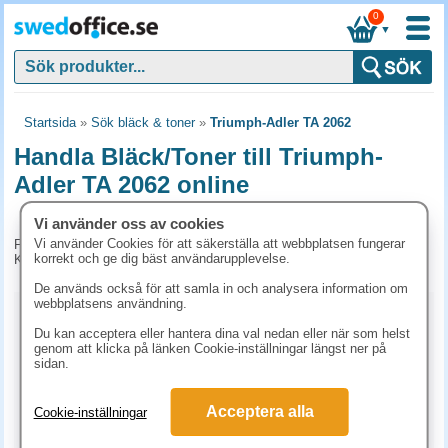
0
▼
Startsida
»
Sök bläck & toner
»
Triumph-Adler TA 2062
Handla Bläck/Toner till Triumph-
Adler TA 2062 online
Vi använder oss av cookies
Vi använder Cookies för att säkerställa att webbplatsen fungerar
För tillfället har vi inga produkter kopplade till denna maskin.
korrekt och ge dig bäst användarupplevelse.
Kontakta kundtjänst på tel. 08-24 50 55 för mer information.
De används också för att samla in och analysera information om
webbplatsens användning.
Kopieringspapper
Du kan acceptera eller hantera dina val nedan eller när som helst
genom att klicka på länken Cookie-inställningar längst ner på
Vitt papper
Färgat papper
Premiumpapper
sidan.
Specialpapper för laserskrivare (ex. Laseretiketter)
Acceptera alla
Cookie-inställningar
Etiketter laserskrivare
Laserark och BG-talonger